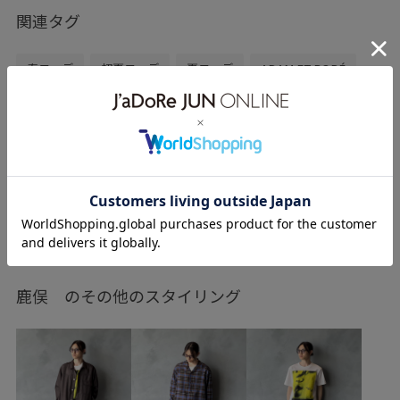
関連タグ
春コーデ
初夏コーデ
夏コーデ
ADAM ET ROPÉ
トップス
シャツ/ブラウス
パンツ
バッグ
ショルダーバッグ
GKG46030
GKX16060
GMS06210
26SS30
homme_ex_2026
お手入れしやすい
きちんと感
さらりとした
ふくらみ
イージーケア
もっと見る
ウエストがゴム
ゴム仕様
サンダル
ショーツ
ジャケット
ストレスフリー
スニーカー
トレンド
鹿俣 のその他のスタイリング
トレンド感
ハリ感
ポリエステル
ワイドシルエット
光沢感
別注アイテム
快適
暑い夏でも快適
清涼感