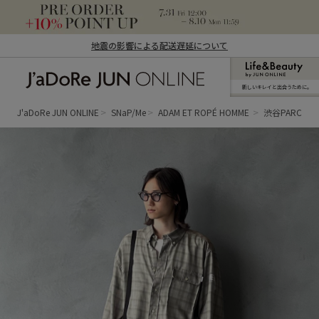
地震の影響による配送遅延について
新しいキレイと出合うために。
J'aDoRe JUN ONLINE（ジャドール ジュ
ン オンライン）
J'aDoRe JUN ONLINE
SNaP/Me
ADAM ET ROPÉ HOMME
渋谷PARCO