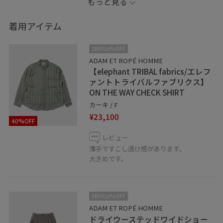
もっと見る
【information】
着用アイテム
▷お気に入りの投稿やスタッフをハートボタンからお気
に入りに追加していただくと、
2BUY10%OFF
【お気に入り】タブから、投稿をご覧いただきやすくな
ADAM ET ROPÉ HOMME
【elephant TRIBAL fabrics/エレフ
りますのでぜひお試しくださいませ◎
ァントトライバルファブリクス】
ON THE WAY CHECK SHIRT
----------------------------------------
カーキ / F
¥23,100
40%OFF
○店舗情報
東京都渋谷区宇田川町15-1渋谷パルコ4F
レビュー
薄手ですこし透け感があります。
大きめです。
Tel. 03-6712-7949
All day 11:00 - 21:00
2BUY10%OFF
LINEで渋谷パルコスタッフに相談は【友達だち追加】を
ADAM ET ROPÉ HOMME
タップをして下さい
ドライウーステッドワイドショー