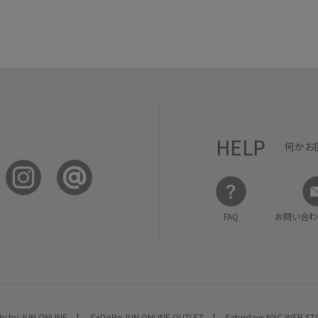
HELP
何かお
FAQ
お問い合わ
ty by JUN ONLINE
J'aDoRe JUN ONLINE OUTLET
Saturdays NYC WEB S