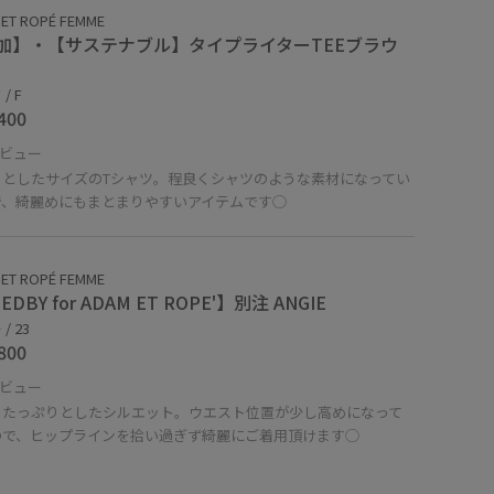
ET ROPÉ FEMME
加】・【サステナブル】タイプライターTEEブラウ
/ F
400
ビュー
っとしたサイズのTシャツ。程良くシャツのような素材になってい
で、綺麗めにもまとまりやすいアイテムです◯
ET ROPÉ FEMME
EDBY for ADAM ET ROPE'】別注 ANGIE
/ 23
800
ビュー
くたっぷりとしたシルエット。ウエスト位置が少し高めになって
ので、ヒップラインを拾い過ぎず綺麗にご着用頂けます◯