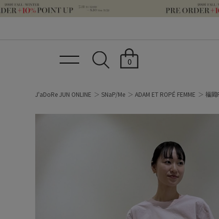
0
J'aDoRe JUN ONLINE
SNaP/Me
ADAM ET ROPÉ FEMME
福岡P