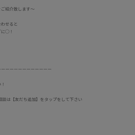
をご紹介致します〜
合わせると
グに◯！
ーーーーーーーーーーーーー
い！
に相談は【友だち追加】をタップをして下さい