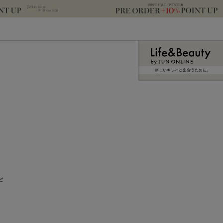
新しいキレイと出合うために。
デ
＾