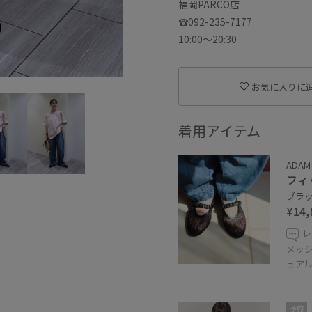
福岡PARCO店
☎︎092-235-7177
10:00〜20:30
お気に入りに
着用アイテム
ADAM 
フィ
ブラック
¥14,
レ
メッ
ュア
予約