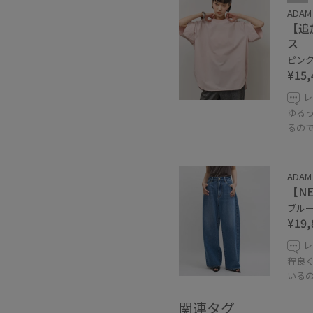
ADAM 
【追
ス
ピンク 
¥15,
レ
ゆる
るの
ADAM 
【NE
ブルー 
¥19,
レ
程良
いる
関連タグ