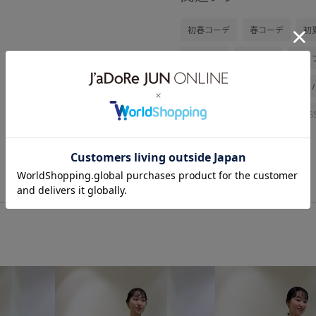
初春コーデ
春コーデ
初
ブルべ冬
オイリー
トッ
トートバッグ
シューズ
GAH06300
26SS15
26S
お出かけ用
さらりとした
オーバーサイズ
シンプル
ベビー
ベビーピンク
ボ
女性らしさ
定番
布帛