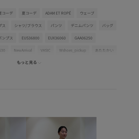
夏コーデ
夏コーデ
ADAM ET ROPÉ
ウェーブ
プス
シャツ/ブラウス
パンツ
デニムパンツ
バッグ
パンプス
EUS36800
EUX36060
GAA06250
S30
NewArrival
VASIC
Wshoes_pickup
あたたかい
もっと見る
ゆったり
アクセサリー
エレガント
オーガニック
スカーフ
スタイリッシュ
スラックス
ハンドバッグ
リューム感
マニッシュ
リラックス感
別注アイテム
手編み
春夏
牛革
良質
薄手