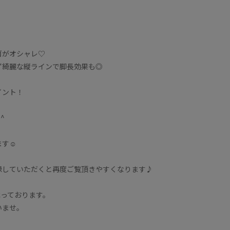
ゴがオシャレ♡
ず綺麗な縦ラインで脚長効果も◎
イント！
^
す☺︎
録していただくと再度ご覧頂きやすくなります♪
承っております。
いませ。