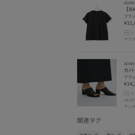
ADAM 
【BA
ブラック
¥11,
レ
サラ
ADAM 
カバ
ブラック
¥14,
レ
24.
サン
関連タグ
初春コーデ
春コーデ
初