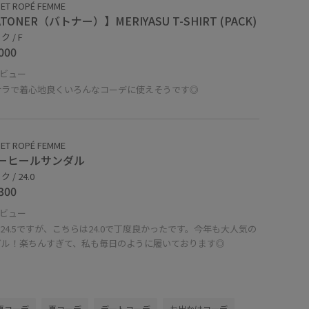
ET ROPÉ FEMME
TONER（バトナー）】MERIYASU T-SHIRT (PACK)
 / F
000
ビュー
サラで着心地良くいろんなコーデに使えそうです◎
ET ROPÉ FEMME
ーヒールサンダル
 / 24.0
300
ビュー
0か24.5ですが、こちらは24.0で丁度良かったです。今年も大人気の
ダル！楽ちんすぎて、私も毎日のように履いております◎
夏コーデ
夏コーデ
デートコーデ
お出かけコーデ