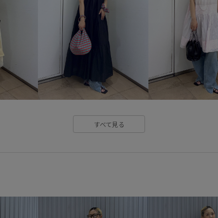
モチーフ
モード
ルーズ
主役アイテム
伸縮性
光
立体的
美シルエット
華
すべて見る