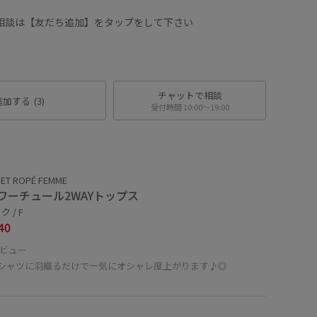
に相談は【友だち追加】をタップをして下さい
チャットで相談
追加する
(3)
受付時間 10:00〜19:00
ET ROPÉ FEMME
ワーチュール2WAYトップス
 / F
40
ビュー
Tシャツに羽織るだけで一気にオシャレ度上がります♪◎