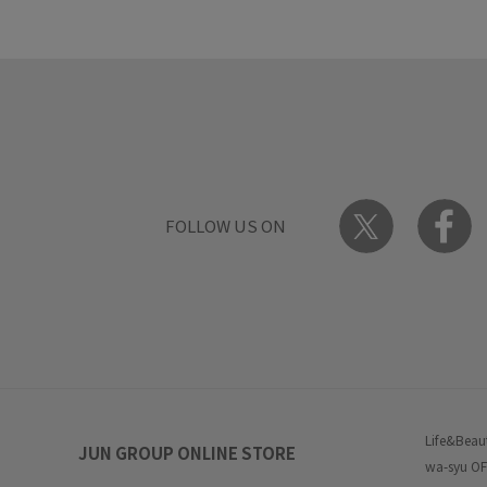
FOLLOW US ON
Life&Beau
JUN GROUP ONLINE STORE
wa-syu OF