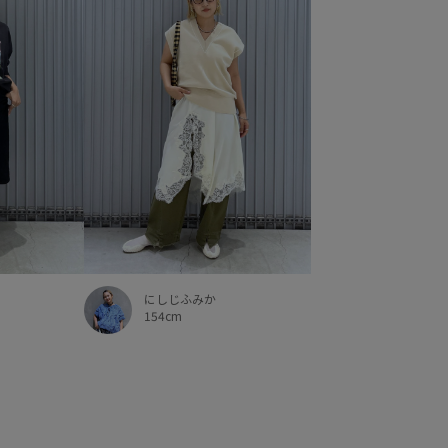
にしじふみか
154cm