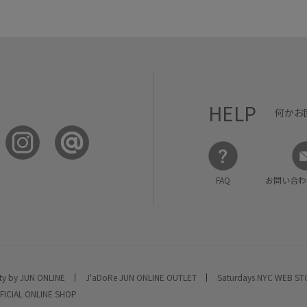
HELP
何かお
FAQ
お問い合わ
ty by JUN ONLINE
J'aDoRe JUN ONLINE OUTLET
Saturdays NYC WEB S
FICIAL ONLINE SHOP