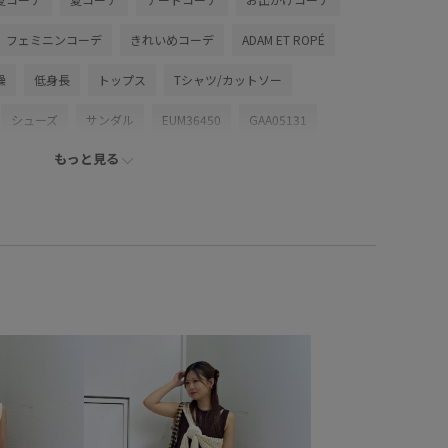
フェミニンコーデ
きれいめコーデ
ADAM ET ROPÉ
燥
低身長
トップス
Tシャツ/カットソー
シューズ
サンダル
EUM36450
GAA05131
もっと見る
6SS15
26SS30
2WAYで使える
BATONER
SETUP
Vネック
Wshoes_pickup
さらりとした
ロぺ雑貨
イージーケア
コットン
コットン100%
シンプル
シンプルなTシャツ
ジレ
ステッチ
象商品
タンクトップ
チューブトップ
チュール
ント
デザイントップス
デニム合わせ
ニット
フェイクレザー
フェミニン
プリーツスカート
ベルト
ポリエステル
ポロシャツ
マニッシュ
ミュール