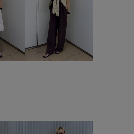
ルーズなシルエット
レザー調
ヴィンテージ
沢感
天竺
安定感
快適
快適な着心地
春夏
やか
薄手
透け感