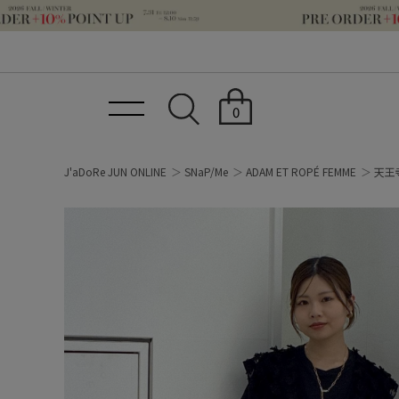
0
J'aDoRe JUN ONLINE
SNaP/Me
ADAM ET ROPÉ FEMME
天王