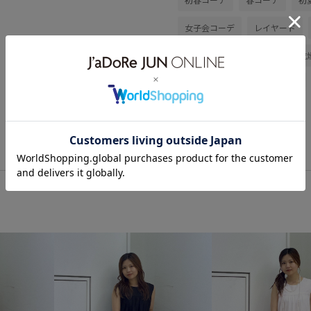
女子会コーデ
レイヤード
ストレート
イエベ秋
乾
シャツ/ブラウス
スカート
GAC06110
GAH06190
2
sheeritem17w
Tシャツ
やわらかな肌触り
アダムエ
シャツ
シワになりにくい
スラックス
セットアップ対
ツイル生地
デザインがポイ
バランスが良い
パンツ
ベーシック
ボリューム感