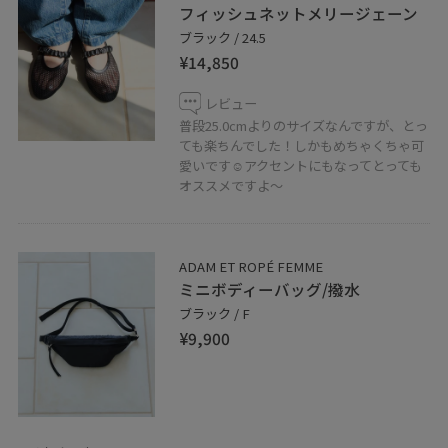
タップして保存していただけます。
フィッシュネットメリージェーン
《お気に入り》からすぐにご覧いただけますのでとても
ブラック / 24.5
¥14,850
便利！是非ご活用下さい！
レビュー
◾️ 藤井大丸オンラインショップにも一部掲載しておりま
普段25.0cmよりのサイズなんですが、とっ
す！femmeアイテムは
こちら
からご覧いただけます。
ても楽ちんでした！しかもめちゃくちゃ可
愛いです☺︎アクセントにもなってとっても
オススメですよ〜
◾️代引き通販も承っております。
是非お気軽にお問い合わせ下さいませ！
ADAM ET ROPÉ FEMME
ADAM ET ROPÉ 京都
ミニボディーバッグ/撥水
営業時間 : 11:00〜20:00
ブラック / F
Tel 075-212-5672
¥9,900