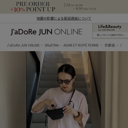
地震の影響による配送遅延について
新しいキレイと出合うために。
J'aDoRe JUN ONLINE（ジャドール ジュ
ン オンライン）
J'aDoRe JUN ONLINE
SNaP/Me
ADAM ET ROPÉ FEMME
京都店
Kaw