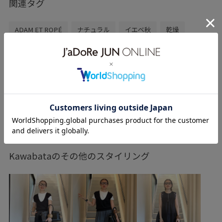
関連タグ
ADAM ET ROPÉ
ナチュラル
イエベ秋
乾燥
高身長
トップス
シャツ/ブラウス
パンツ
スラックス
バッグ
ボディバッグ/ウエストポーチ
シューズ
パンプス
GAA06250
GAH06300
GAS06290
GAX06280
26SS30
SETUP
Tシャツ
もっと見る
Wshoes_pickup
さらりとした
さりげないアクセント
ゆったり
アクセサリー
アダムエロぺ雑貨
Kawabataのその他のスタイリング
オーガニック
オーバーサイズ
カジュアル
サブバッグ
シワになりにくい
シンプル
シンプルなTシャツ
ジャケット
スカーフ