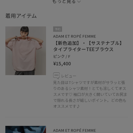
もっと見る
Tシャツ感覚で気軽に着られるのに、ラフになりすぎない
のが嬉しい1枚。
着用アイテム
実はシャツ素材なので、カジュアルな中にも程よいきち
予約
んと感をプラスしてくれます。
ADAM ET ROPÉ FEMME
【新色追加】・【サステナブル】
淡いピンクとブラックの組み合わせで甘さを抑え、大人
タイプライターTEEブラウス
のリラックススタイルに。
ピンク / F
¥15,400
体のラインを拾わないゆったりシルエットで、暑い季節
も快適。
レビュー
つい手に取りたくなる、デイリー使いにおすすめのアイ
見た目はTシャツですが素材がサラッと張
りのあるシャツ素材！とても涼しくてオス
テムです♡
スメです♡ 袖口が大きく開いていてお尻ま
で隠れる長さが嬉しいポイント。どの色も
●記載のないものにつきましては私物となります。
オススメです♪
☆お知らせ☆
お気に入りのショップ、スタッフ、スタイリングを♡を
ADAM ET ROPÉ FEMME