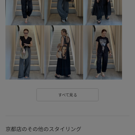
ストレッチ性
セットアップ
ドライ
ドライタッチ
ハイウエスト
ブラウス
ベビー
ベビーピンク
ベーシック
ボリューム感
ポリエステル
マニッシュ
ミニマル
モード
リネン
リラックス感
リング
便利なアイテム
光沢感
女性らしさ
布帛
快適
快適な着心地
持ち運びに便利
撥水素材
旅行
着回しやすい
肌馴染が良い
良質
薄手
長財布
すべて見る
京都店のその他のスタイリング