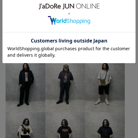
夏コーデ
デートコーデ
お出かけコーデ
旅行コーデ
アウトドアコーデ
フェスコーデ
ストリート
もっと見る
大人カジュアル
パンツスタイル
ワントーンコーデ
カジュアルコーデ
メンズライク
シンプルコーデ
AKIRAのその他のスタイリング
コラボアイテム
ADAM ET ROPÉ
ブルべ夏
オイリー
低身長
トップス
Tシャツ/カットソー
シャツ/ブラウス
パンツ
デニムパンツ
GKG16170
GMM76060
GMS15060
25AW_ADAMJ
25aw_homme_adamj
25aw_recommend_bottom
fallenangels_2026ss
homme_ex_2026
Mens_GW
MSpecial_pickup
Tシャツ
Wpickup_items