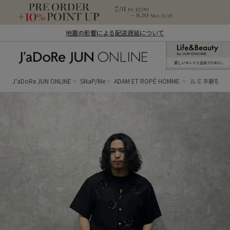
地震の影響による配送遅延について
新しいキレイと出合うために。
J'aDoRe JUN ONLINE（ジャドール ジュ
ン オンライン）
J'aDoRe JUN ONLINE
SNaP/Me
ADAM ET ROPÉ HOMME
ルミネ新宿LUM