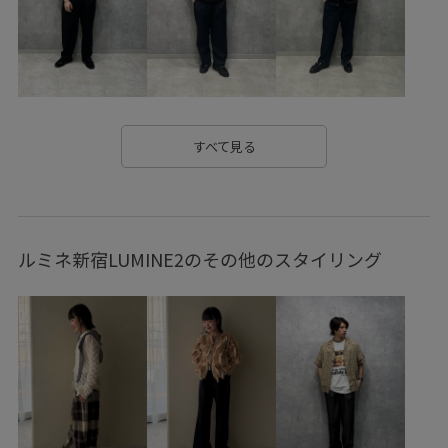
しっかりフィット
ウール
オブジェ
クッション
クッション性
シャツ
ジーンズ
ストレスフリー
スラックス
タック
ドローコード
バンダナ
ビジネス
プリントTシャツ
ベルト
モノトーン
すべて見る
モード
リラックス感
ワイドシルエット
上質な素材感
別注アイテム
定番
家具
ルミネ新宿LUMINE2のその他のスタイリング
後ろがゴム
快適
穿き心地が良い
艶感