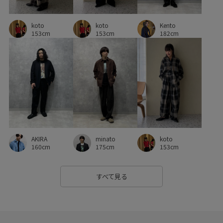
koto
koto
Kento
153cm
153cm
182cm
AKIRA
minato
koto
160cm
175cm
153cm
すべて見る