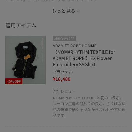
もっと見る
さりげない花の装飾と黒一色で統一した柄シャツが派手
すぎず馴染みやすい。オールブラックでもカッコいいで
着用アイテム
す。
是非店頭でご覧くださいませ。
2BUY10%OFF
ADAM ET ROPÉ HOMME
【NOMARHYTHM TEXTILE for
ADAM ET ROPE'】EX Flower
Embroidery SS Shirt
ブラック / 3
¥18,480
40%OFF
レビュー
NOMARHYTHM TEXTILEと初のコラボ。
レーヨン生地の肌触りの良さ。さりげない
花の装飾で柄シャツながら合わせやすい逸
品です。