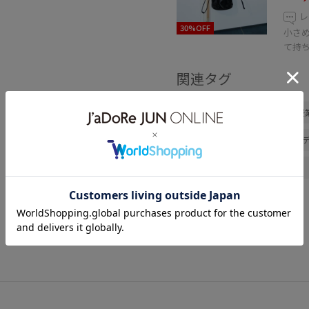
レ
30%OFF
小さ
て持ち
関連タグ
春コーデ
初夏コーデ
授
旅行コーデ
アウトドアコー
レイヤード
パンツスタイル
乾燥
高身長
トップス
シューズ
サンダル
GAA0
Wpickup_items
きれいめ
アダムエロぺ雑貨
オーガニ
クラフト感
コットン
コ