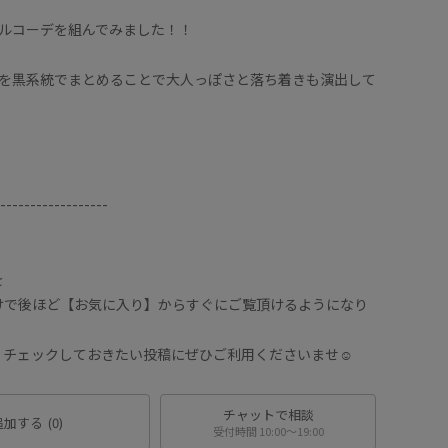
アルコーデを組んでみました！！
中を黒系統でまとめることで大人っぽさと落ち着きも演出して
！
------------------
を
けで後ほど【お気に入り】からすぐにご覧頂けるようになり
チェックしておきたい投稿にぜひご利用くださいませ☺︎
チャットで相談
追加する
(0)
受付時間 10:00〜19:00