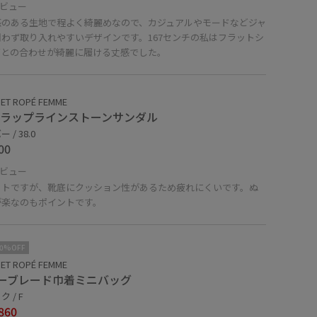
ビュー
感のある生地で程よく綺麗めなので、カジュアルやモードなどジャ
問わず取り入れやすいデザインです。167センチの私はフラットシ
ズとの合わせが綺麗に履ける丈感でした。
ET ROPÉ FEMME
トラップラインストーンサンダル
 / 38.0
00
ビュー
ットですが、靴底にクッション性があるため疲れにくいです。ぬ
が楽なのもポイントです。
10%OFF
ET ROPÉ FEMME
ーブレード巾着ミニバッグ
 / F
860