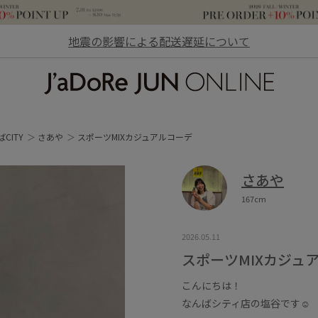
地震の影響による配送遅延について
JaDoRe JUN ONLINE
CITY
さあや
スポーツMIXカジュアルコーデ
さあや
167cm
2026.05.11
スポーツMIXカジュ
こんにちは！
なんばシティ店の塩谷です☺︎