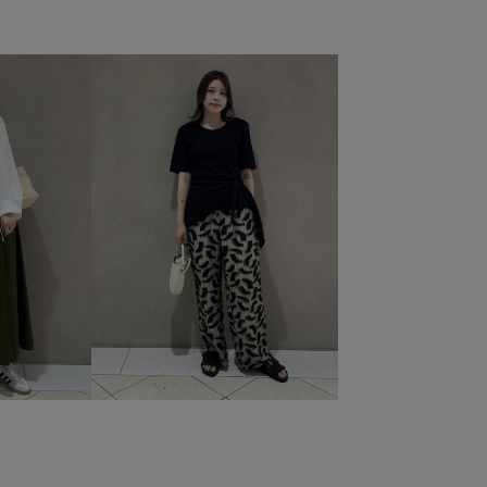
なりにくい
シンプル
シンプルコーデ
ジャージ
ジレ
ストラップ
タック
タンクトップ
ツイル生地
ドロストデザイン
ナイロン
ノースリーブ
フェミニン
ベルト
ベーシック
ペプラム
モード
感
ワイドパンツ
ワンピース
上品
光沢感
合わせやすい
夏雑貨
大人っぽい
安定感
象
歩きやすい
涼しげ
爽やか
疲れにくい
立体的
肌馴染が良い
華やか
落ち感
薄手