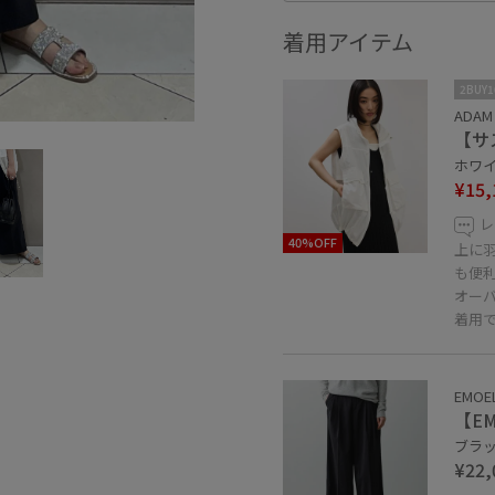
着用アイテム
2BUY
ADAM 
【サ
ホワイト
¥15,
レ
40%OFF
上に
も便
オー
着用
EMOE
【E
ブラック
¥22,