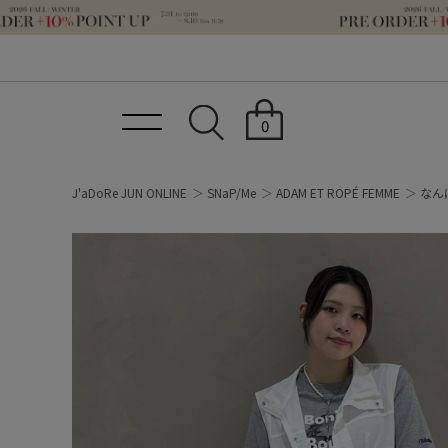
0
J'aDoRe JUN ONLINE
SNaP/Me
ADAM ET ROPÉ FEMME
なんば