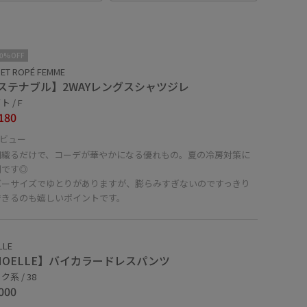
10%OFF
ET ROPÉ FEMME
ステナブル】2WAYレングスシャツジレ
 / F
180
ビュー
羽織るだけで、コーデが華やかになる優れもの。夏の冷房対策に
利です◎
バーサイズでゆとりがありますが、膨らみすぎないのですっきり
できるのも嬉しいポイントです。
LLE
MOELLE】バイカラードレスパンツ
系 / 38
000