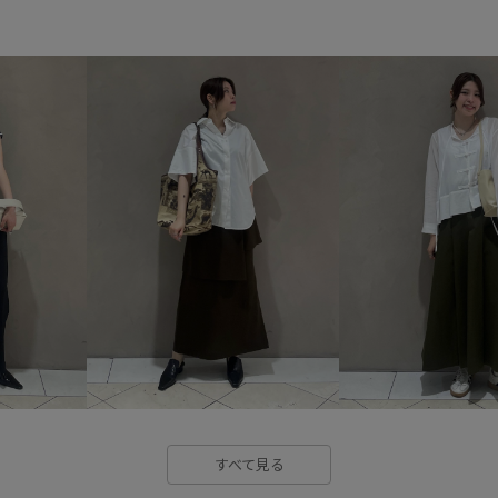
シルエットがきれい
シワに
スタンドネック
スッキリ
デイリーで活躍
ドレス
フラットサンダル
ブラウス
ラインストーン
リラックス
丸みのあるフォルム
傘
履き心地が良い
柔らかな印
着脱しやすい
程よい肉感
財布
長財布
すべて見る