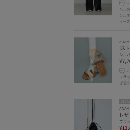
レ
ハリ
ンル
ュー
ADAM 
Iス
シルバー
¥7,7
レ
フラ
ぎ着
2BUY
ADAM 
レザ
ブラック
¥13,