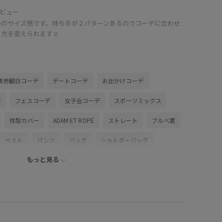
ビュー
めのサイズ感です。持ち手が２パターンあるのでコーデに合わせ
方を変えられます☺︎
業参観日コーデ
デートコーデ
お出かけコーデ
デ
フェスコーデ
女子会コーデ
スポーツミックス
体型カバー
ADAM ET ROPÉ
ストレート
ブルべ夏
ベスト
パンツ
バッグ
ショルダーバッグ
もっと見る
4202
GAS74002
GAV06060
GAX06160
Tシャツ
なめらか
ふくらみ
アダムエロぺパンツ
ック
カジュアル
カットソー
キャミソール
キラキラ
ーディネートしやすい
サテン
シャツ