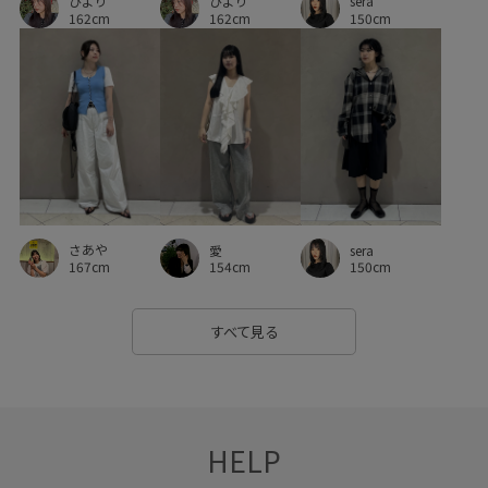
ひより
ひより
sera
162cm
162cm
150cm
さあや
愛
sera
167cm
154cm
150cm
すべて見る
HELP