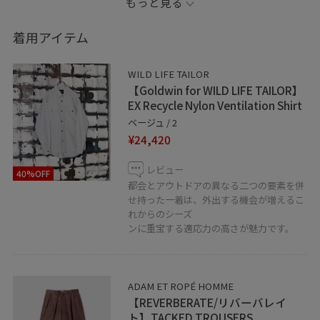
もっと見る
ください。
着用アイテム
【illumi】
「身につける人に輝きと魅力を与えてくれる。輝く。煌
WILD LIFE TAILOR
めく。」をコンセプトに、日本が世界に誇るメガネ生産
【Goldwin for WILD LIFE TAILOR】
地「福井県鯖江市」を拠点に製造。
EX Recycle Nylon Ventilation Shirt
シーン問わずに使えるデイリーユースなデザイン、生地
ベージュ / 2
¥24,420
の厚み/生地の削り方/サイズ感/金属の素材など細部まで
軽量に拘り、軽くて頑丈なかけ心地のいい眼鏡を作成。
レビュー
40%OFF
都会とアウトドアの異なる二つの要素を併
せ持った一着は、外出する機会が増えるこ
れからのシーズ
ンに重宝する適応力の高さが魅力です。
ADAM ET ROPÉ HOMME
【REVERBERATE/リバーバレイ
ト】TACKED TROUSERS