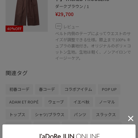
ダークブラウン / 1
¥29,700
レビュー
40%OFF
ベルト内側のテープによってウエストのサ
イズが調整できる仕様。膝上まで100% キ
ュプラの裏地付き。オリジナルのポリ×コ
ットン生地。生地は軽く、ノンアイロンで
イージーケア。
関連タグ
初春コーデ
春コーデ
コラボアイテム
POP UP
ADAM ET ROPÉ
ウェーブ
イエベ秋
ノーマル
トップス
シャツ/ブラウス
パンツ
スラックス
GJG26130
GKS16710
Mens_GW
イージーケア