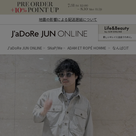
地震の影響による配送遅延について
新しいキレイと出合うために。
J'aDoRe JUN ONLINE（ジャドール ジュ
ン オンライン）
J'aDoRe JUN ONLINE
SNaP/Me
ADAM ET ROPÉ HOMME
なんばCITY