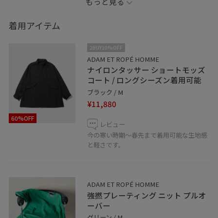
もっと見る
◾️記載のないものにつきましては私物となります。
着用アイテム
◾️お気に入り機能
2BUY10%OFF
♡ボタンを押してお気に入りお気に入りしていただく
ADAM ET ROPÉ HOMME
ナイロンタッサー ショートモッズ
と、気になったコーディネートや商品がチェックしやす
コート / ロングシーズン着用可能
くなります。 スタッフのフォローも合わせてご利用くだ
ブラック / M
さい。
¥11,880
60%OFF
アミュプラザ長崎店では通販も承っております。
レビュー
お気軽にお問い合わせ下さい。
今の寒い時期〜春先まで着用可能な生地感
と軽さです。
TEL 095-893-5167
LINEでアミュプラザ長崎店スタッフに相談は【友だち追
ADAM ET ROPÉ HOMME
加】をタップしてください！
強撚プレーティング ニット プルオ
ーバー
グリーン / M