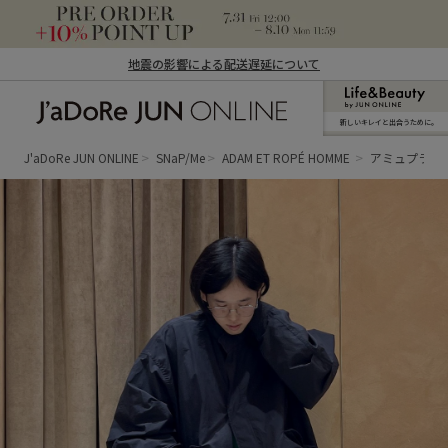
地震の影響による配送遅延について
新しいキレイと出合うために。
J'aDoRe JUN ONLINE（ジャドール ジュ
ン オンライン）
J'aDoRe JUN ONLINE
SNaP/Me
ADAM ET ROPÉ HOMME
アミュプラザ