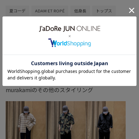
夏コーデ
ADAM ET ROPÉ
低身長
トップス
ニット/セーター
ジャケット/アウター
モッズコート
パンツ
GMM06020
GMO06010
GMS06160
2BUY10%OFF対象商品
こなれ感
すぐ乾く
ウォーム感
オーバーサイズ
カジュアル
コットン
もっと見る
コットンライク
シャリ感
ジャケット
スウェット
スプリングコート
ダンボールニット
ドライ
murakamiのその他のスタイリング
ドライタッチ
ナイロン
ニット
ニット素材
ハリ感
パーカー
ポリエステル
上品
快適
快適なはき心地
快適な着心地
抜け感
撚糸
撥水加工
春夏
柔らかい肌触り
清涼感