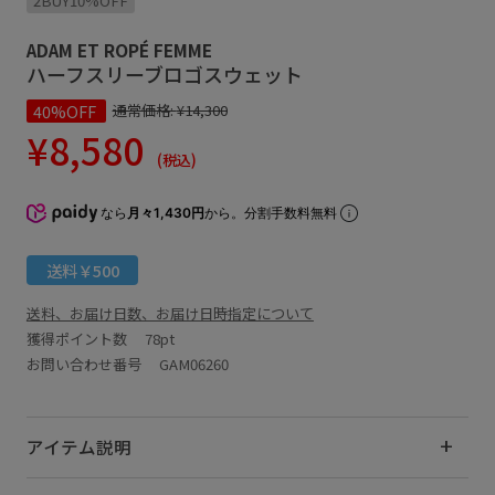
2BUY10%OFF
ADAM ET ROPÉ FEMME
ハーフスリーブロゴスウェット
40%OFF
通常価格:
¥14,300
¥8,580
(税込)
なら
月々1,430円
から。分割手数料無料
送料￥500
送料、お届け日数、お届け日時指定について
獲得ポイント数
78pt
お問い合わせ番号 GAM06260
アイテム説明