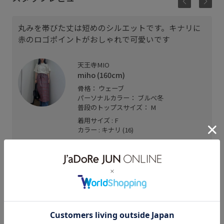
丸みを帯びた丈は短めのシルエットです。キナリに
赤のロゴポイントがおしゃれで可愛いです
天王寺MIO
miho (160cm)
骨格： ウェーブ
パーソナルカラー： ブルべ冬
普段のトップスサイズ： M
着用サイズ : F
カラー : キナリ (16)