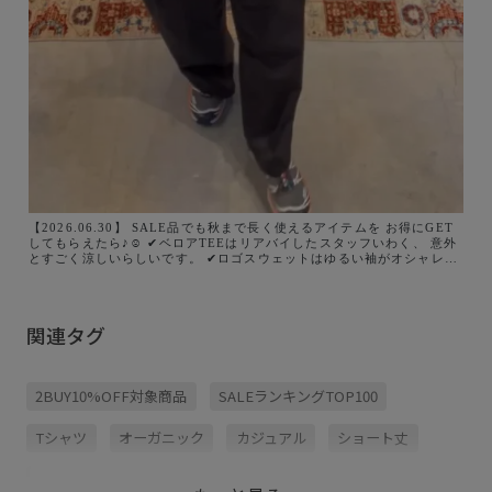
【2026.06.30】 SALE品でも秋まで長く使えるアイテムを お得にGET
してもらえたら♪☺️ ✔︎ベロアTEEはリアバイしたスタッフいわく、 意外
とすごく涼しいらしいです。 ✔︎ロゴスウェットはゆるい袖がオシャレ！
二の腕の隠したいところ全部覆ってくれる♡ ✔︎シアーロゴカーディガン
は梅雨の気温差にも、 冷房対策にもちょうどいいアイテム☝🏻 秋にもロ
ゴTシャツに羽織るだけで洒落たコーデに♪ どのアイテムが気になりまし
たか？😙 トップのリンクからアイテム詳細も見れるので、 ぜひチェッ
関連タグ
クして、SALE楽しんでください🔗
2BUY10%OFF対象商品
SALEランキングTOP100
Tシャツ
オーガニック
カジュアル
ショート丈
スウェット
スカート
スタイリッシュ