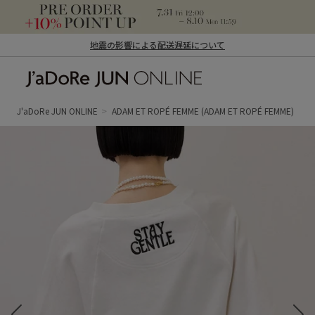
地震の影響による配送遅延について
J'aDoRe JUN ONLINE（ジャドール ジュ
ン オンライン）
J'aDoRe JUN ONLINE
ADAM ET ROPÉ FEMME
(ADAM ET ROPÉ FEMME)