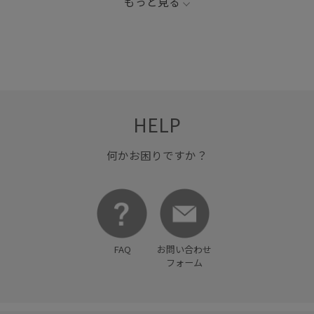
もっと見る
スタイルアップ
スラックス
デイリー使い
トップス
ロゴがポイント
伸縮性
普段使いも出来る
着やすい
着心地が良い
薄手
裏毛
HELP
何かお困りですか？
FAQ
お問い合わせ
フォーム