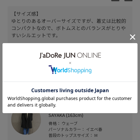
【サイズ感】
ゆとりのあるオーバーサイズですが、着丈は比較的
コンパクトなので、ボトムスとのバランスがとりや
すいシルエットです。
【素材感】
タスマニアウールを使用しており、カシミヤに負け
ないくらい柔らかく肌あたりが良いニットです。
【着心地】
ボリューム感のある見た目ですが着心地はとても軽
く、チクチク感も感じにくいです。
タカシマヤゲートタワーモール
SAYAKA (163cm)
骨格： ウェーブ
パーソナルカラー： イエベ春
普段のトップスサイズ： M