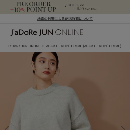
地震の影響による配送遅延について
J'aDoRe JUN ONLINE（ジャドール ジュ
ン オンライン）
J'aDoRe JUN ONLINE
ADAM ET ROPÉ FEMME
(ADAM ET ROPÉ FEMME)