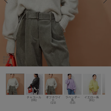
チャコール
オフホワイ
ラベンダー
イエロー系
(06)
ト
系
(81)
(15)
(53)