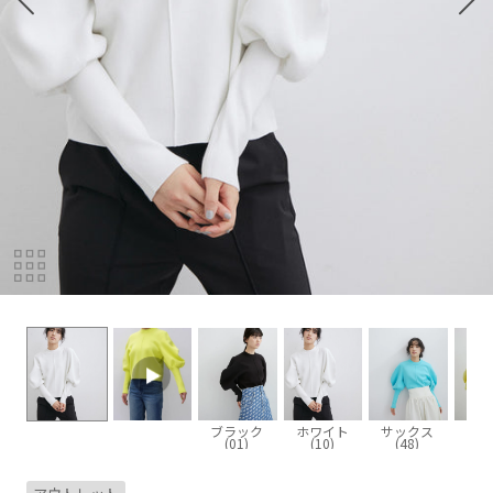
ブラック
ホワイト
サックス
イエ
(01)
(10)
(48)
(8