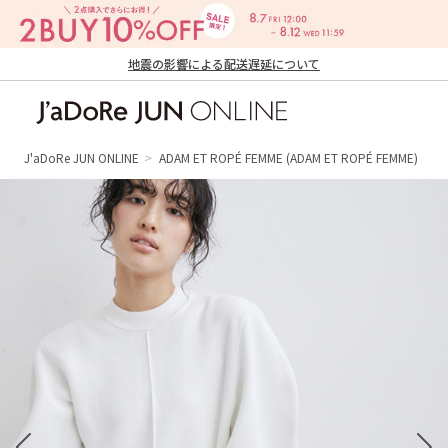
地震の影響による配送遅延について
J'aDoRe JUN ONLINE（ジャドール ジュ
ン オンライン）
J'aDoRe JUN ONLINE
ADAM ET ROPÉ FEMME
(ADAM ET ROPÉ FEMME)