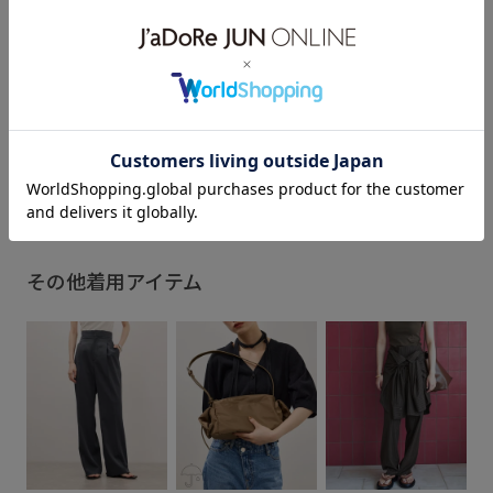
ります✨ 是非チェックしてみてく
ださいね🙂‍↕️🤍. jadorejunonline
#adametrope #アダムエロペ #ガ
70JUN
SALEランキングTOP100
Vネック
ーディガン #30代コーデ #夏服コ
ーデ
アダム夏羽織
カーディガン
コットン
スタイルアップ
スッキリ
スラックス
もっと見る
デニム合わせ
ドライ
ナチュラル
ベルト
ワンピース
伸縮性
取り外し可能
大人っぽい
快適
清涼感
華やか
薄手
軽羽織26SS
その他着用アイテム