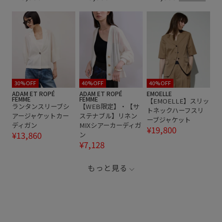
30%OFF
40%OFF
40%OFF
ADAM ET ROPÉ
ADAM ET ROPÉ
EMOELLE
FEMME
FEMME
【EMOELLE】スリッ
ランタンスリーブシ
【WEB限定】・【サ
トネックハーフスリ
アージャケットカー
ステナブル】リネン
ーブジャケット
ディガン
MIXシアーカーディガ
¥19,800
¥13,860
ン
¥7,128
もっと見る