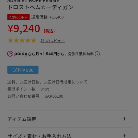
ドロストヘムカーディガン
40%OFF
通常価格:
¥15,400
¥9,240
(税込)
7件のレビュー
なら
月々1,540円
から。分割手数料無料
送料￥500
送料、お届け日数、お届け日時指定について
獲得ポイント数
84pt
お問い合わせ番号 GAK06190
アイテム説明
サイズ・素材・お手入れ方法