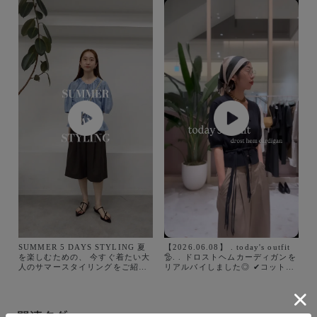
SUMMER 5 DAYS STYLING 夏
【2026.06.08】 . today's outfit
を楽しむための、 今すぐ着たい大
🦤. . ドロストヘムカーディガンを
人のサマースタイリングをご紹介
リアルバイしました◎ ✔︎コットン
します。 STAFF adam_ttm (157
100%で涼しい ✔︎シンプルなデザ
㎝) __ adametrope
イン ✔︎着丈がコンパクトでスタイ
jadorejunonline #adametrope
ルアップ(でも短すぎない) ✔︎紐が
#adam26ss
可愛い◎ 私は安定の黒にしました
関連タグ
が、ベージュもスタッフ人気があ