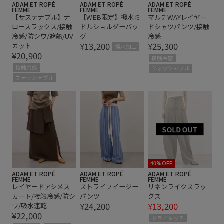
ADAM ET ROPÉ
ADAM ET ROPÉ
ADAM ET ROPÉ
FEMME
FEMME
FEMME
【サステナブル】ナ
【WEB限定】撥水ミ
マルチWAYレイヤー
ロースラックス/接触
ドルショルダーバッ
ドシャツパンツ/接触
冷感/防シワ/遮熱/UV
グ
冷感
¥13,200
¥25,300
カット
撥水加工
¥20,900
接触冷感
接触冷感
ウォッシャブル
ウォッシャブル
40%OFF
ADAM ET ROPÉ
ADAM ET ROPÉ
ADAM ET ROPÉ
FEMME
FEMME
FEMME
レイヤードアシメス
ストライプイージー
リネンライクスラッ
カート/接触冷感/防シ
パンツ
クス
¥24,200
¥13,200
ワ/吸水速乾
¥22,000
ドライタッチ