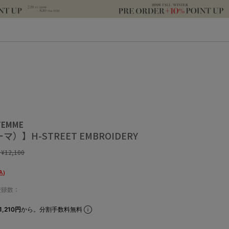
 FEMME
）】H-STREET EMBROIDERY
:
¥12,100
込)
登録数：
,210円
から。分割手数料無料