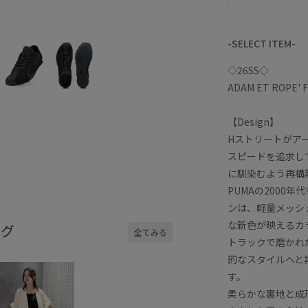
-SELECT ITEM-
◇26SS◇
ADAM ET ROPE' 
【Design】
Hストリートがア
スピードを追求し
に馴染むよう再構
PUMAの2000
ンは、軽量メッシ
な新色が映えるカ
ング
全てみる
トラックで磨かれ
的なスタイルへと
す。
柔らかな裏地と成