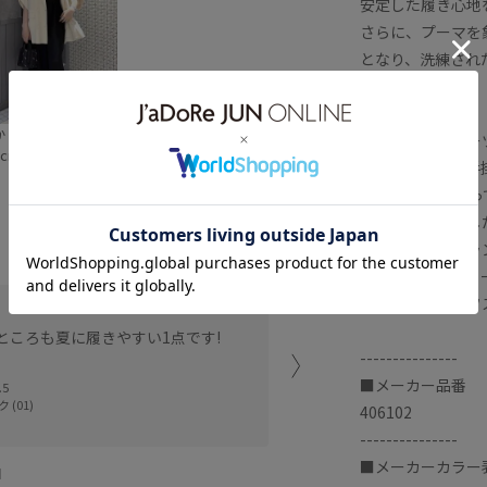
安定した履き心地
さらに、プーマを
となり、洗練され
[PUMA/プーマ]
か
プーマは、スポー
cm SIZE:25.5
ン、販売までを手
65年以上にわた
し提供してきまし
フットボール、ラ
において、アスリ
ンを受けたライフ
普段24.5を着用していま
ところも夏に履きやすい1点です!
軽くて楽ちんです。モード
---------------
■メーカー品番
.5
ルミネ有楽町
 (01)
もか (158cm)
406102
---------------
■メーカーカラー表