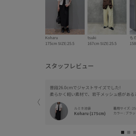
Koharu
tsuki
も
175cm SIZE:25.5
167cm SIZE:25.5
158
スタッフレビュー
くいと思います。す
普段26.0cmでジャストサイズでした!
柔らかく軽い素材で、若干メッシュ感がある
ルミネ池袋
着用サイズ : 25
Koharu (175cm)
カラー : ブラック