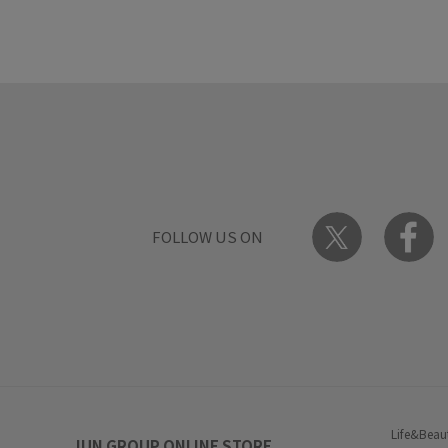
FOLLOW US ON
Life&Beau
JUN GROUP ONLINE STORE