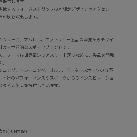
を提供します。
象徴するフォームストリップの刺繍がデザインのアクセント
た印象を演出します。
ツシューズ、アパレル、アクセサリー製品の開発からデザイ
掛ける世界的なスポーツブランドです。
って、プーマは世界最速のアスリート達のために、製品を開発
た。
ンニング、トレーニング、ゴルフ、モータースポーツの分野
ート達のパフォーマンスやスポーツからのインスピレーショ
スタイル製品を提供しています。
すが、ぴったりすぎたのでワンサイズあげてます。すごく
とても軽
っぽいスタイルにも合います。
っきりし
着用サイズ : 25.5
カラー : ブラック (01)
記(JUN表記)