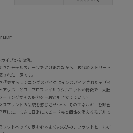
(0)
FEMME
ーカイブから復活。
てきたモデルのルーツを受け継ぎながら、現代のストリート
築された一足です。
年代を代表するランニングスパイクにインスパイアされたデザイ
ュアッパーとロープロファイルのシルエットが特徴で、大胆
ラーリングがその魅力を一段と引き立てています。
たスプリントの伝統を感じさせつつ、そのエネルギーを都会
昇華した、まさに日常にスピード感と個性を添えるモデルで
形フットベッドが足を心地よく包み込み、フラットヒールが