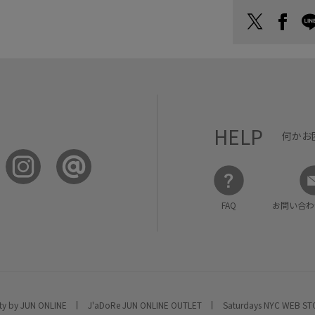
HELP
何かお
FAQ
お問い合わ
ty by JUN ONLINE
J'aDoRe JUN ONLINE OUTLET
Saturdays NYC WEB S