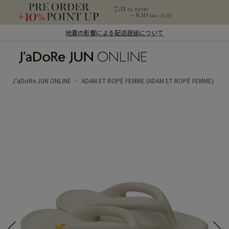
地震の影響による配送遅延について
J'aDoRe JUN ONLINE（ジャドール ジュ
ン オンライン）
J'aDoRe JUN ONLINE
ADAM ET ROPÉ FEMME
(ADAM ET ROPÉ FEMME)