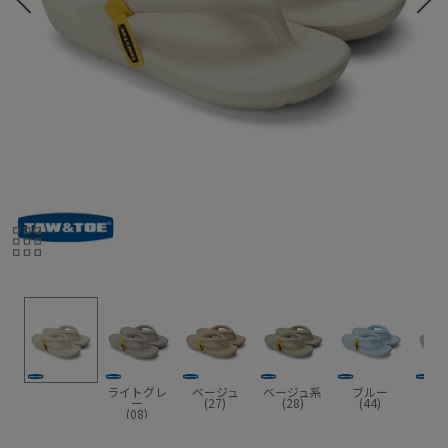
ライトグレ
ベージュ
ベージュ系
ブルー
クリ
ー
(27)
(28)
(44)
(8
(08)