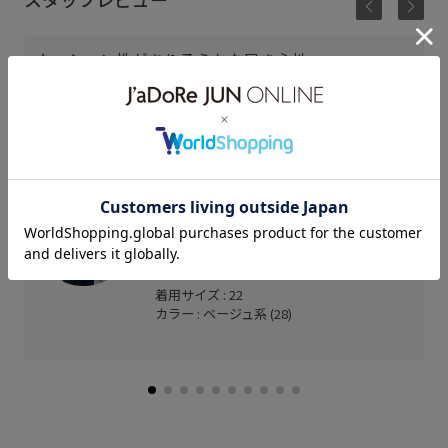
クッション性があり柔らかな履き心地
親指の付け根のあたり具合も◎
丸みのあるデザインで服装を選ばずデイリーに使え
ます！
神戸三田プレミアム・アウトレ
ット
きたの (149cm)
普段の足サイズ： 20.0cm
着用サイズ : 22
カラー : ベージュ系 (28)