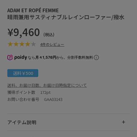
ADAM ET ROPÉ FEMME
晴雨兼用サスティナブルレインローファー/撥水
¥9,460
(税込)
4件のレビュー
なら
月々1,576円
から。分割手数料無料
送料￥500
送料、お届け日数、お届け日時指定について
獲得ポイント数
172pt
お問い合わせ番号 GAA03143
アイテム説明