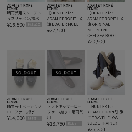
ADAM ET ROPÉ
ADAM ET ROPÉ
ADAM ET ROPÉ
FEMME
FEMME
FEMME
晴雨兼用スクエアト
【HUNTER for
【HUNTER for
ゥスリッポン/撥水
ADAM ET ROPE'】別
ADAM ET ROPE'】 別
¥16,500
注 LOAFER MULE
注 ORIGINAL
撥水加工
¥27,500
NEOPRENE
CHELSEA BOOT
¥20,900
ADAM ET ROPÉ
ADAM ET ROPÉ
ADAM ET ROPÉ
FEMME
FEMME
FEMME
晴雨兼用ベーシック
ソフトギャザーロー
【HUNTER for
ローファー/撥水
ファー/撥水・晴雨兼
ADAM ET ROPE'】別
¥14,300
用
注 TRAVEL FLOW
撥水加工
¥13,750
SUEDE TRAINER
撥水加工
¥25,300