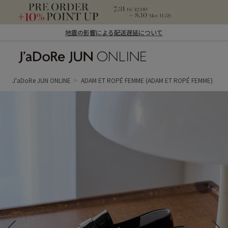
地震の影響による配送遅延について
J'aDoRe JUN ONLINE（ジャドール ジュ
ン オンライン）
J'aDoRe JUN ONLINE
ADAM ET ROPÉ FEMME
(ADAM ET ROPÉ FEMME)