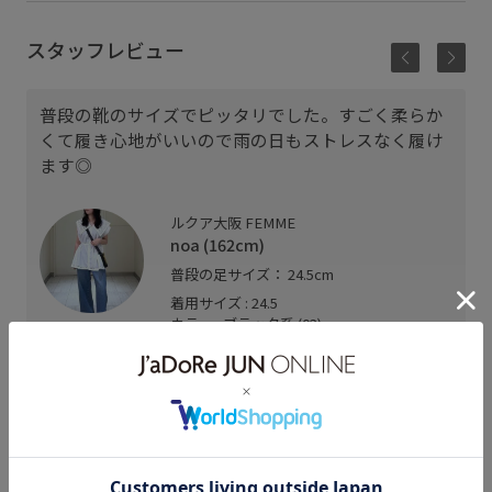
スタッフレビュー
普段の靴のサイズでピッタリでした。すごく柔らか
くて履き心地がいいので雨の日もストレスなく履け
ます◎
ルクア大阪 FEMME
noa (162cm)
普段の足サイズ： 24.5cm
着用サイズ : 24.5
カラー : ブラック系 (02)