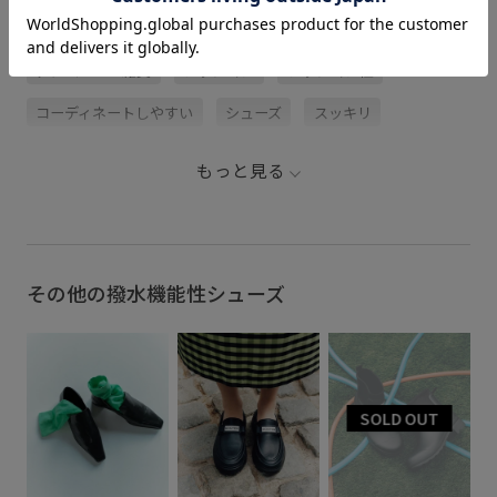
関連タグ
アダムエロぺ雑貨
クッション
クッション性
コーディネートしやすい
シューズ
スッキリ
ソフトタッチ
ドライビングシューズ
フェイクレザー
もっと見る
ポリエステル
リサイクル
レインシューズ
レザー調
ローファー
万能アイテム
定番
撥水シューズ
滑り止め
その他の撥水機能性シューズ