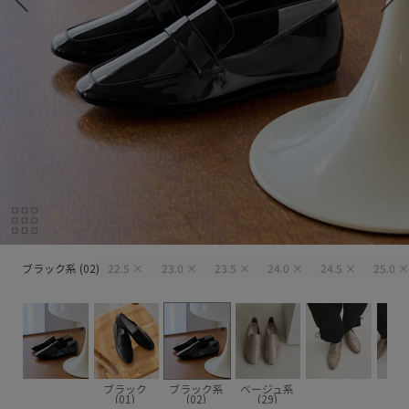
ブラック系 (02)
ブラック系 (02)
22.5
×
23.0
×
23.5
×
24.0
×
24.5
×
25.0
×
ブラック
ブラック系
ベージュ系
(01)
(02)
(29)