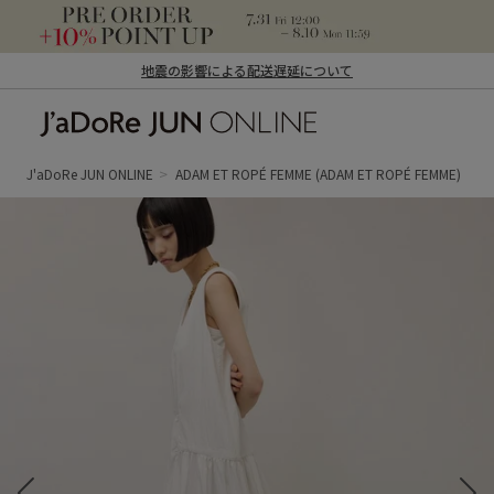
地震の影響による配送遅延について
J'aDoRe JUN ONLINE（ジャドール ジュ
ン オンライン）
J'aDoRe JUN ONLINE
ADAM ET ROPÉ FEMME
(ADAM ET ROPÉ FEMME)