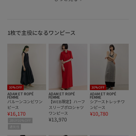
バックデザイン
モード
レンガ
ワンピース
万能アイテム
着脱しやすい
落ち感
薄手
軽やかな素材感
1枚で主役になるワンピース
30%OFF
30%OFF
ADAM ET ROPÉ
ADAM ET ROPÉ
ADAM ET ROPÉ
FEMME
FEMME
FEMME
バルーンコンビワン
【WEB限定】ハーフ
シアーストレッチワ
ピース
スリーブポロシャツ
ンピース
¥16,170
¥10,780
ワンピース
¥13,970
2BUY10%OFF
通気性