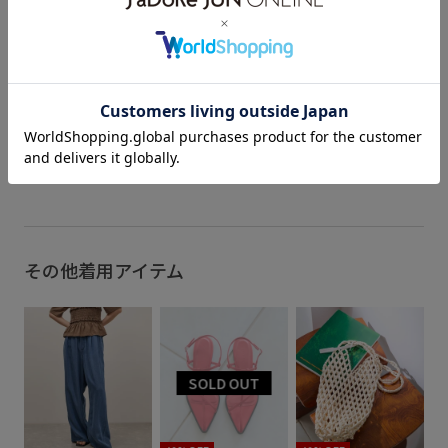
関連タグ
まるカットワークジップブルゾン
です。 軽い水分なら弾く撥水加工
が施された素材で梅雨の時期にも
頼れるアイテム。 ぜひご覧くださ
outer_pickup
アダム夏羽織
ジャケット
スカーフ
い。 ▪︎エンブロイダリードロスト
ブルゾン ¥22,000(税込)
NO.GAL06080 Color：ブラック
スタイルアップ
タフタ
タフタ素材
チュニック
(01)、ホワイト(10) Size：F 店
舗：販売中 ONLINE STOR ：販
売中 STAFF adam__hiro 157㎝
チュニック丈
ドロップショルダー
__ adametrope jadorejunonline
もっと見る
#adametrope #adam26ss
ノーカラージャケット
バランスが取りやすい
パンツ
ブルゾン
メリハリ
ワイドパンツ
二の腕が隠れる
刺繍がポイント
夏の機能素材アイテム
撥水加工
その他着用アイテム
薄手
軽羽織26SS