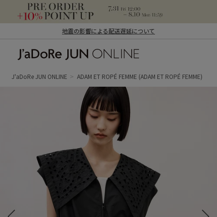
地震の影響による配送遅延について
J'aDoRe JUN ONLINE（ジャドール ジュ
ン オンライン）
J'aDoRe JUN ONLINE
ADAM ET ROPÉ FEMME
(ADAM ET ROPÉ FEMME)