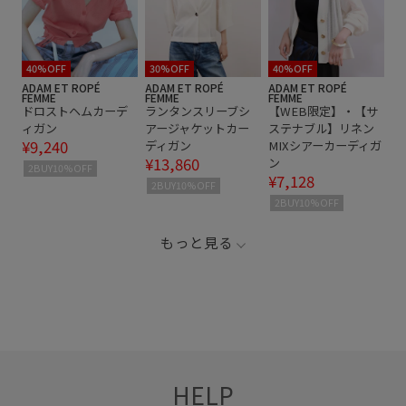
40%OFF
30%OFF
40%OFF
ADAM ET ROPÉ
ADAM ET ROPÉ
ADAM ET ROPÉ
FEMME
FEMME
FEMME
ドロストヘムカーデ
ランタンスリーブシ
【WEB限定】・【サ
ィガン
アージャケットカー
ステナブル】リネン
¥9,240
ディガン
MIXシアーカーディガ
¥13,860
ン
2BUY10%OFF
¥7,128
2BUY10%OFF
2BUY10%OFF
もっと見る
HELP