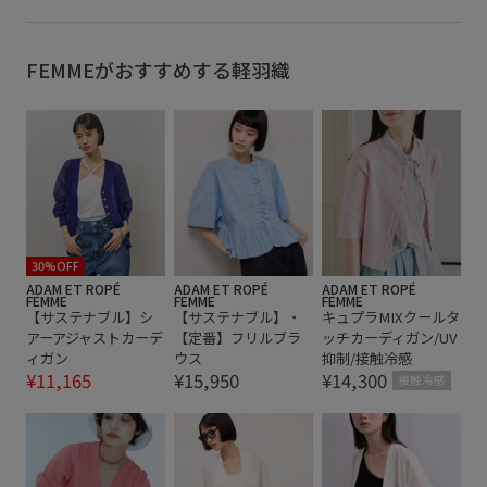
FEMMEがおすすめする軽羽織
30%OFF
ADAM ET ROPÉ
ADAM ET ROPÉ
ADAM ET ROPÉ
FEMME
FEMME
FEMME
【サステナブル】シ
【サステナブル】・
キュプラMIXクールタ
アーアジャストカーデ
【定番】フリルブラ
ッチカーディガン/UV
ィガン
ウス
抑制/接触冷感
¥11,165
¥15,950
¥14,300
接触冷感