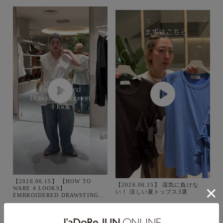
【2026.06.15】 【HOW TO
【2026.06.15】 湿気に負けな
WARE 4 LOOKS】
い！ 涼しい夏トップス3選
EMBROIDERED DRAWSTING
BLOUSON 顔周りを華やかに魅せ
るエンブロイダリーデザインが魅
力的。 メリハリのあるドロストデ
ザインが、すっきりと女っぽく決