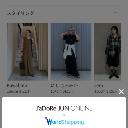
スタイリング
Kawabata
にしじふみか
sera
166cm SIZE:F
154cm SIZE:F
150cm SIZE:F
スタッフレビュー