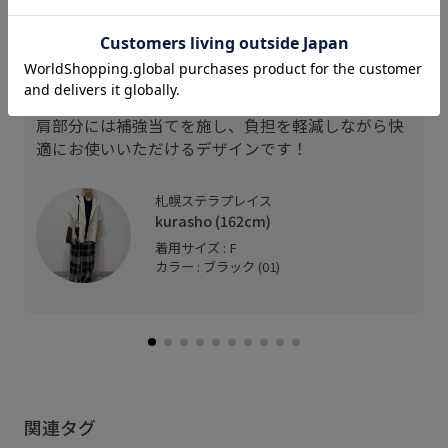
携帯やミニウォレットなど、必要最低限の荷物がし
っかり収まるサイズ感。
ロングショルダー仕様で、肩掛け・斜め掛けのどち
らにも対応しております！
肩部分には補強当てを施し、負担を軽減しながら快
適にお使いいただけるデザインです！
札幌ステラプレイス
kurasho (162cm)
着用サイズ : F
カラー : ブラック (01)
関連タグ