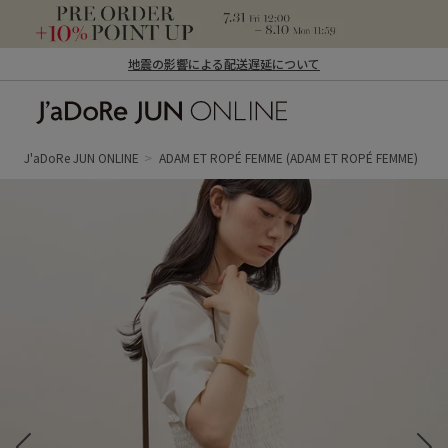
地震の影響による配送遅延について
J'aDoRe JUN ONLINE（ジャドール ジュ
ン オンライン）
J'aDoRe JUN ONLINE
ADAM ET ROPÉ FEMME
(ADAM ET ROPÉ FEMME)