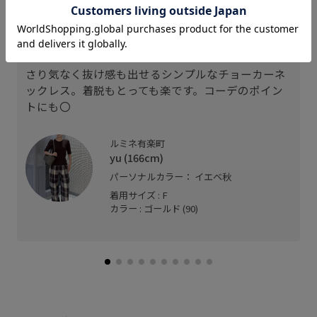
スタッフレビュー
さり気なく抜け感も出せるシンプルなチョーカーネ
ックレス。着脱もとっても楽です。コーデのポイン
トにも〇
ルミネ有楽町
yu (166cm)
パーソナルカラー： イエベ秋
着用サイズ : F
カラー : ゴールド (90)