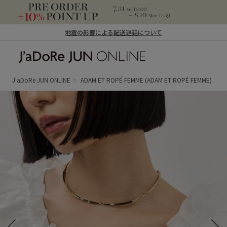
地震の影響による配送遅延について
J'aDoRe JUN ONLINE（ジャドール ジュ
ン オンライン）
J'aDoRe JUN ONLINE
ADAM ET ROPÉ FEMME
(ADAM ET ROPÉ FEMME)