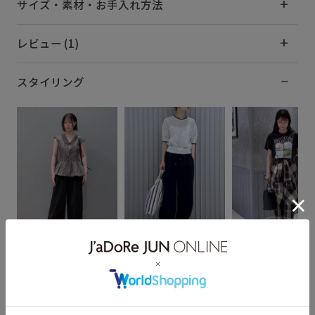
サイズ・素材・お手入れ方法
レビュー (1)
スタイリング
nene
HIRATA
yu
158cm SIZE:F
165cm SIZE:F
166cm SIZE:F