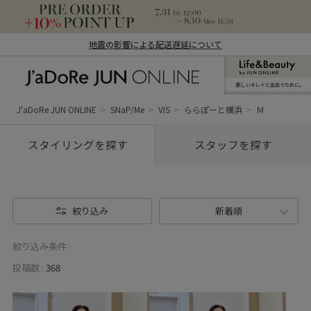
地震の影響による配送遅延について
新しいキレイと出合うために。
J'aDoRe JUN ONLINE（ジャドール ジュ
ン オンライン）
J'aDoRe JUN ONLINE
SNaP/Me
VIS
ららぽーと横浜
Ｍ
スタイリングを探す
スタッフを探す
絞り込み
新着順
絞り込み条件 :
投稿数 :
368