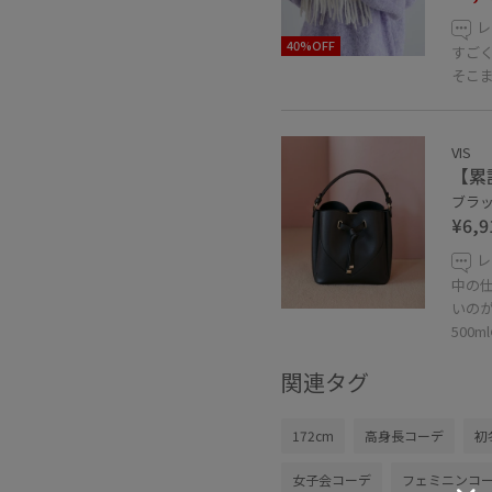
レ
40%OFF
すご
そこ
VIS
【累
ブラック
¥6,9
レ
中の
いの
500
関連タグ
172cm
高身長コーデ
初
女子会コーデ
フェミニンコ