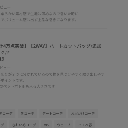
ビュー
く柔らかい素材感で生地は薄めなので巻いた時に
までボリューム感は出ず上品な巻きになります。
計4万点突破】【2WAY】ハートカットバッグ/追加
 / F
19
ビュー
仕切りが３つに分かれているので物を見つけやすく取り出しやす
がポイントです。
mlのペットボトルも入る大きさです
冬コーデ
冬コーデ
デートコーデ
お出かけコーデ
ーデ
きれいめコーデ
VIS
ウェーブ
イエベ春