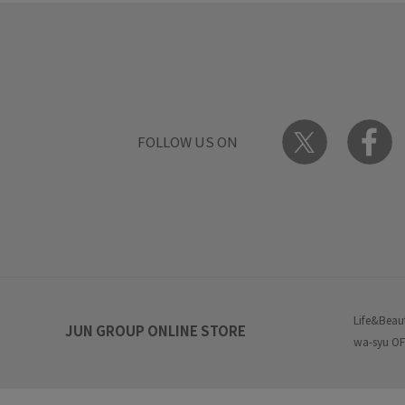
FOLLOW US ON
Life&Beau
JUN GROUP ONLINE STORE
wa-syu OF