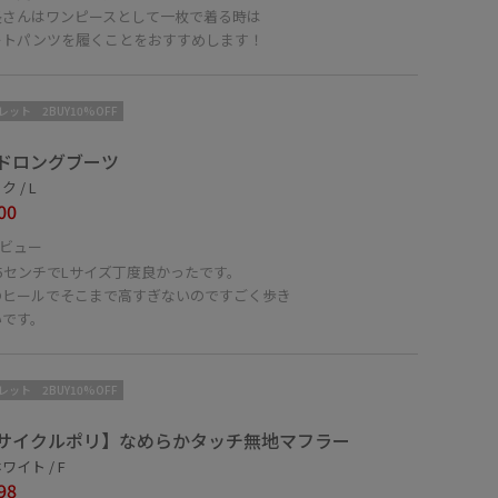
長さんはワンピースとして一枚で着る時は
ートパンツを履くことをおすすめします！
レット
2BUY10%OFF
ドロングブーツ
 / L
00
ビュー
5センチでLサイズ丁度良かったです。
のヒールでそこまで高すぎないのですごく歩き
いです。
レット
2BUY10%OFF
サイクルポリ】なめらかタッチ無地マフラー
ワイト / F
98