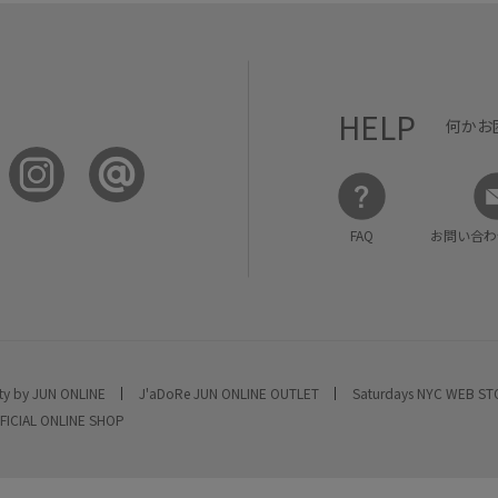
HELP
何かお
FAQ
お問い合わ
ty by JUN ONLINE
J'aDoRe JUN ONLINE OUTLET
Saturdays NYC WEB S
FICIAL ONLINE SHOP