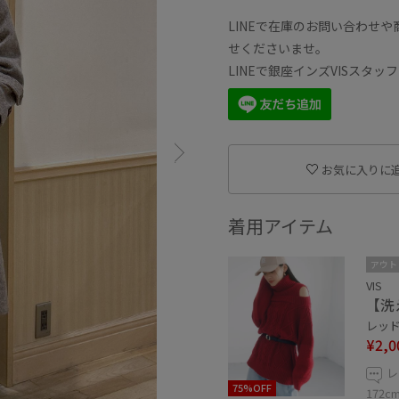
LINEで在庫のお問い合わせ
せくださいませ。
LINEで銀座インズVISスタ
お気に入りに
着用アイテム
アウト
VIS
【洗
レッド 
¥2,0
レ
75%OFF
172