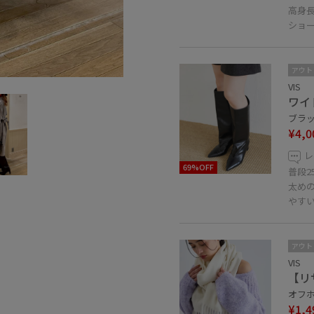
高身
ショ
アウト
VIS
ワイ
ブラック
¥4,0
レ
69%OFF
普段2
太め
やす
アウト
VIS
【リ
オフホ
¥1,4