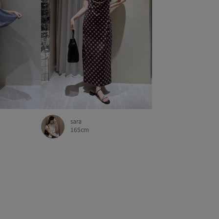
sara
165cm