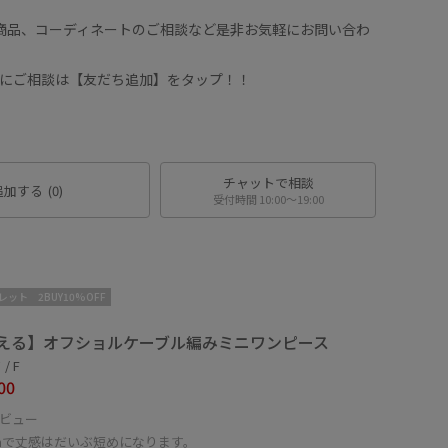
や商品、コーディネートのご相談など是非お気軽にお問い合わ
ッフにご相談は【友だち追加】をタップ！！
チャットで相談
追加する
(0)
受付時間 10:00〜19:00
レット
2BUY10%OFF
える】オフショルケーブル編みミニワンピース
/ F
00
ビュー
cmで丈感はだいぶ短めになります。