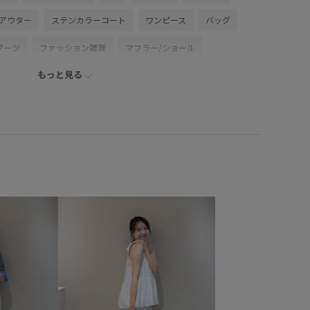
/アウター
ステンカラーコート
ワンピース
バッグ
ブーツ
ファッション雑貨
マフラー/ショール
もっと見る
VN63060
BVO64010
BVX44040
24バッグ_pickup
is_dissectionbieasy0614
vis_heartbagdorama
vis_recommendouter
vis_recommendouter4
vis_追加
WINTERSALE_pickup
WINTERSALE_VISpickup
pickup
Wspecial_pickup
Wバッグ_pickup
お気に入り登録数上昇中_WOMEN
ギフト
ストール
低身長向けサイズあり
冬小物
着丈が選べる