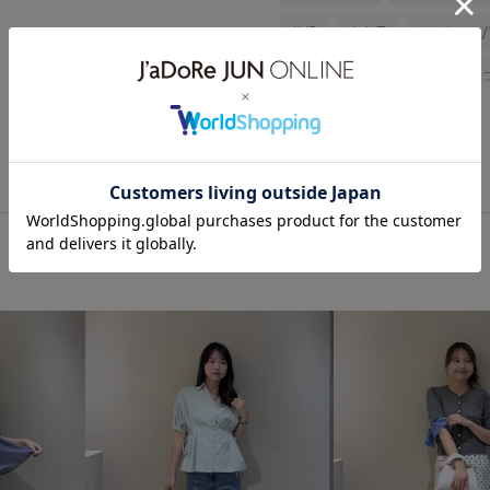
乾燥
高身長
ジャケット
ハンドバッグ
シューズ
BVA44510
BVE44140
B
visgoods
vis_bagpick
v
vis_highreviews
vis_pickup
visハート
Wbag_pickup
Wonepiece_pickup
Wshoes_
W雑貨_pickup
あったか小物
ストール/スヌード
スヌード