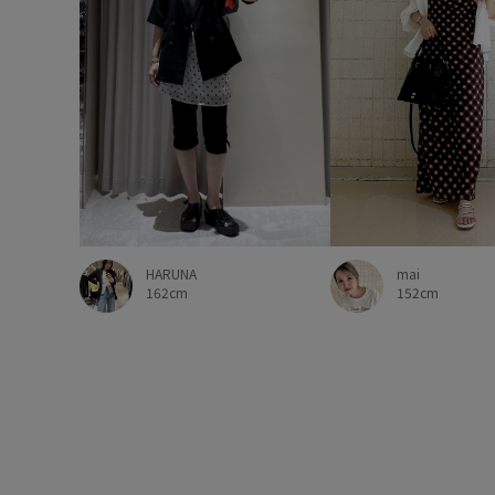
HARUNA
mai
162cm
152cm