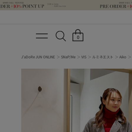
0
J'aDoRe JUN ONLINE
SNaP/Me
VIS
ルミネエスト
Aiko