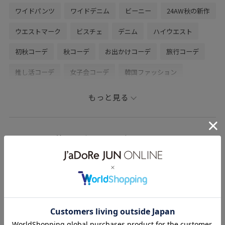
加】をタップ！！
ワイドパンツ
ワイドデニム
ビーニー
24AW秋の新作
ウエストマーク
ビスチェ
デニム
ハイウエスト
初秋コーデ
秋コーデ
お出かけコーデ
旅行コーデ
推し活コーデ
女子会コーデ
韓国ファッション
大人カジュアル
パンツスタイル
カジュアルコーデ
もっと見る
VIS
ウェーブ
ブルべ夏
乾燥
低身長
トップス
シャツ/ブラウス
キャミソール
パンツ
suzuのその他のスタイリング
デニムパンツ
バッグ
ショルダーバッグ
シューズ
ブーツ
帽子
ニットキャップ/ビーニー
BVA44530
BVF54030
BVH54150
BVS44020
BVU54500
BVX44500
10WPreorder_pickup
picvis2buy_pickup