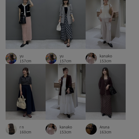
yu
yu
kanako
157cm
157cm
153cm
r n
kanako
Aruna
160cm
153cm
163cm