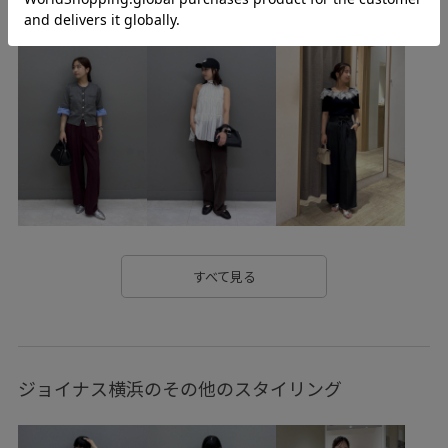
special3days
vis_pantspick
vis_recommendouter1
vis_salepick
vis_spickupbottoms
VIS_TIMESALE
vis_umbro25aw
Winnerwear_pickup
WINTERSALE_pickup
WINTERSALE_VISpickup
Wトップス_pickup
今週追加SALEアイテム_3w
すべて見る
ジョイナス横浜のその他のスタイリング