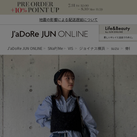
地震の影響による配送遅延について
新しいキレイと出合うために。
J'aDoRe JUN ONLINE（ジャドール ジュ
ン オンライン）
J'aDoRe JUN ONLINE
SNaP/Me
VIS
ジョイナス横浜
suzu
骨格ウ