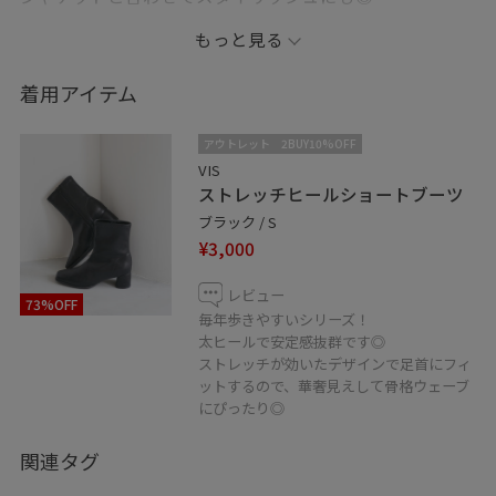
デニムはハイウエストで女性らしいので、スウェットな
もっと見る
どと合わせても定番になりにくいです☺︎
着回しコーディネートを載せてますので、ぜひご覧くだ
着用アイテム
さい！
アウトレット
2BUY10%OFF
Instagramやってます！ぜひフォローしてください♡
VIS
ストレッチヒールショートブーツ
→@su2u_.s2
ブラック / S
骨格・顔・カラー診断は、店舗スタッフが診断できます
¥3,000
ので、是非店頭でお気軽にご相談ください。
レビュー
73%OFF
♡お気に入り登録やフォローしていただくと、気になる
毎年歩きやすいシリーズ！
アイテムやコーディネートをいつでもすぐにチェックで
太ヒールで安定感抜群です◎
ストレッチが効いたデザインで足首にフィ
きます♪
ットするので、華奢見えして骨格ウェーブ
にぴったり◎
LINEで在庫のお問い合わせや商品、コーディネートのご
相談など是非お気軽にお問い合わせくださいませ。
関連タグ
LINEでラゾーナ川崎VISスタッフにご相談は【友だち追