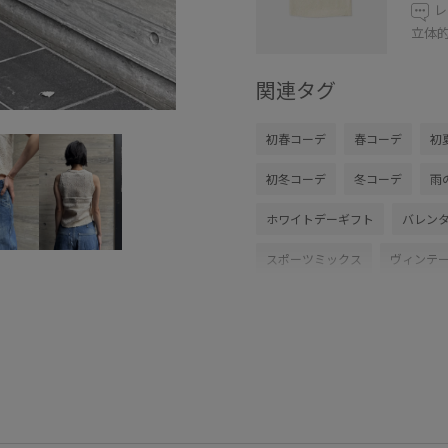
レ
立体
関連タグ
初春コーデ
春コーデ
初
初冬コーデ
冬コーデ
雨
ホワイトデーギフト
バレン
スポーツミックス
ヴィンテ
セットアップ
レイヤード
ワントーンコーデ
モノトー
メンズライク
フェミニンコ
別注アイテム
コラボアイテム