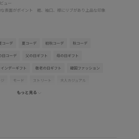
ビュー
的な表面がポイント 裾、袖口、襟にリブがあり上品な印象
夏コーデ
夏コーデ
初秋コーデ
秋コーデ
の日コーデ
父の日ギフト
母の日ギフト
タインデーギフト
敬老の日ギフト
韓国ファッション
ージ
モード
ストリート
大人カジュアル
もっと見る
スカートスタイル
パンツスタイル
体型カバー
ンコーデ
カジュアルコーデ
ヘルシーコーデ
ーデ
シンプルコーデ
きれいめコーデ
ベーシック
Saturdays NYC
ナチュラル
イエベ秋
乾燥