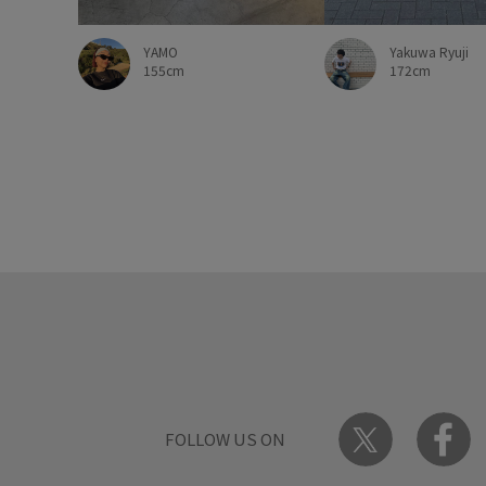
YAMO
Yakuwa Ryuji
155cm
172cm
FOLLOW US ON