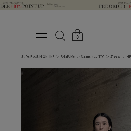
0
J'aDoRe JUN ONLINE
SNaP/Me
Saturdays NYC
名古屋
HI