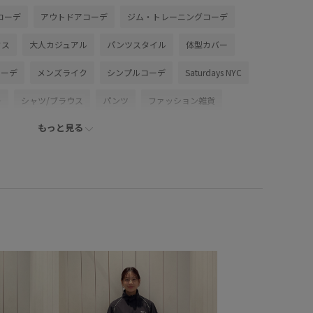
コーデ
アウトドアコーデ
ジム・トレーニングコーデ
クス
大人カジュアル
パンツスタイル
体型カバー
コーデ
メンズライク
シンプルコーデ
Saturdays NYC
ー
シャツ/ブラウス
パンツ
ファッション雑貨
もっと見る
BBS26040
BBZ56500
BGG56910
Tシャツ
シルエットがきれい
シンプル
ジャージ
ジャージ素材
プリント
上品
定番