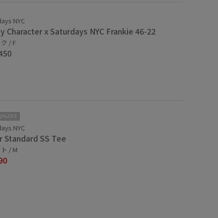
days NYC
y Character x Saturdays NYC Frankie 46-22
 / F
450
10%OFF
days NYC
er Standard SS Tee
 / M
90