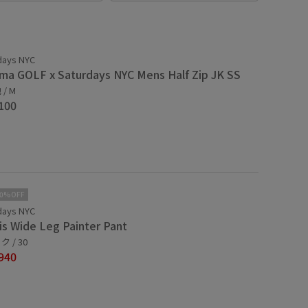
days NYC
ma GOLF x Saturdays NYC Mens Half Zip JK SS
/ M
100
10%OFF
days NYC
is Wide Leg Painter Pant
 / 30
940