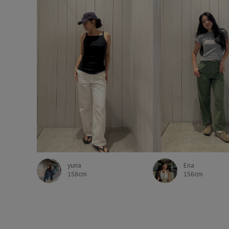
yuna
Ena
158cm
156cm