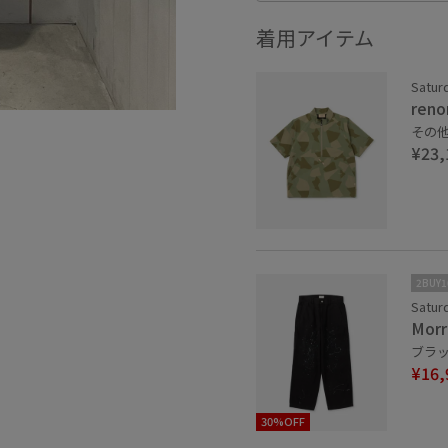
着用アイテム
Satur
reno
その他 
¥23,
2BUY
Satur
Morr
ブラック
¥16,
30%OFF