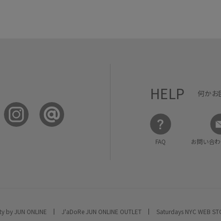
HELP
何かお
FAQ
お問い合わ
ty by JUN ONLINE
J'aDoRe JUN ONLINE OUTLET
Saturdays NYC WEB S