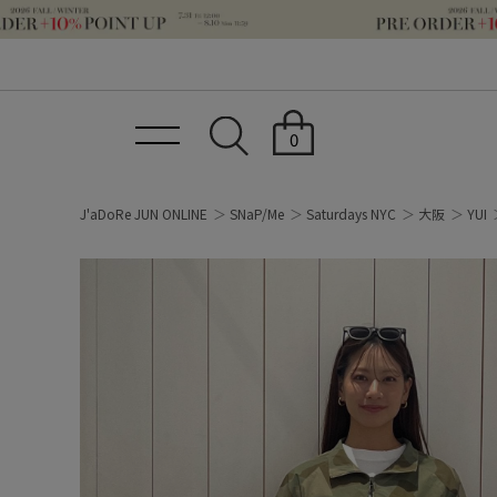
0
J'aDoRe JUN ONLINE
SNaP/Me
Saturdays NYC
大阪
YUI