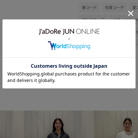
春コーデ
初夏コーデ
夏
ゴルフコーデ
スポーツミッ
カジュアルコーデ
ヘルシー
トップス
Tシャツ/カットソ
サングラス
BBM35100
コットン
コットン100%
ストレートシルエット
ロゴ