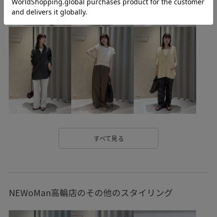
お気に入り登録急増中
きれいめ
アクセサリー
ウォーム感
エコファー
エレガント
オープンカラー
カジュアル
カジュアルすぎない
コットン
コットン糸
シャツ
シャープ
シワになりにくい
シンプル
ジャケット
スッキリ
スッキリ見え
ストラップ
ストール
スラックス
スリット
セットアップ
タック
チェーン
ドライ
すべて見る
ドライタッチ
ノースリーブ
パンツ
ブルゾン
ベリー
ラフィア素材
リネン
レイヤードスタイル
NEWoMan高輪店のその他のスタイリング
ワイドパンツ
上品
光沢感
夏にぴったり
夏らしい素材
女性らしさ
幅広
抜け感
洗濯OK