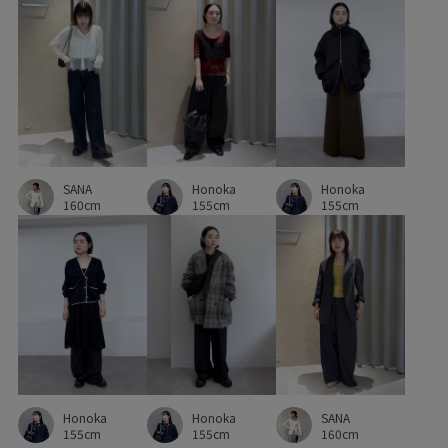
洗濯機で洗える
程よいゆとり
肌離れが良い
薄手
足捌きが楽
通気性
SANA
Honoka
Honoka
160cm
155cm
155cm
Honoka
Honoka
SANA
155cm
155cm
160cm