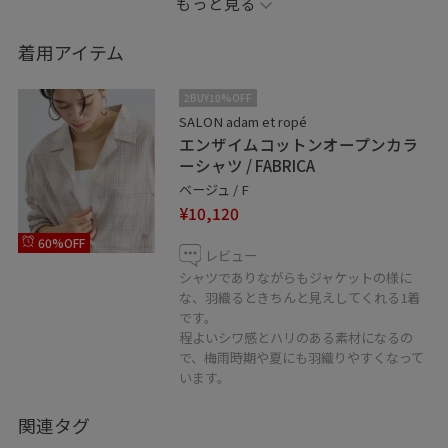
もっと見る
す！
おしりまで隠れる長さなのも嬉しいですね。
着用アイテム
2BUY10%OFF
.
SALON adam et ropé
エンザイムコットンオープンカラ
ーシャツ / FABRICA
.
ベージュ / F
¥10,120
▶︎♡ボタンを押してお気に入り！ お気に入りしていた
60%OFF
だくと、気になったコーディネートや商品がチェックし
レビュー
やすくなります！ スタッフのフォローもあわせてご利
シャツでありながらもジャケットの様に
な、羽織るときちんと見えしてくれる1着
用くださいませ。
です。
程よいシワ感とハリのある素材になるの
▶︎LINE接客承ってます！ 聞きたいことがあるけど電話す
で、梅雨時期や夏にも羽織りやすくなって
います。
るお時間がない方やこの時期なかなか外に出られない
方、お取り置きやお取り寄せもお伺い出来ます！ 是非、
関連タグ
お気軽にメッセージを送ってください。