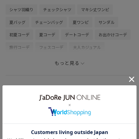
シャツ羽織り
チェックシャツ
マキシ丈ワンピ
LINEでスタッフに相談は【友だち追加】をタップをお願
い致します。
夏バッグ
チェーンバッグ
夏ワンピ
サンダル
初夏コーデ
夏コーデ
デートコーデ
お出かけコーデ
旅行コーデ
フェスコーデ
大人カジュアル
スカートスタイル
ヘルシーコーデ
シンプルコーデ
もっと見る
ベーシック
SALON adam et ropé
ナチュラル
イエベ秋
乾燥
トップス
シャツ/ブラウス
SANAのその他のスタイリング
ワンピース
ジャンパースカート
バッグ
ショルダーバッグ
SBX56710
SHE35220
SHH36250
26SS_salon_BAGSHOSE
26SS_salon_BAG_SHOSE
2WAYで使える
salon_onepiece_pikup