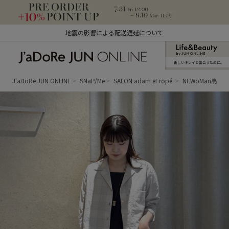
地震の影響による配送遅延について
新しいキレイと出合うために。
J'aDoRe JUN ONLINE（ジャドール ジュ
ン オンライン）
J'aDoRe JUN ONLINE
SNaP/Me
SALON adam et ropé
NEWoMan高輪