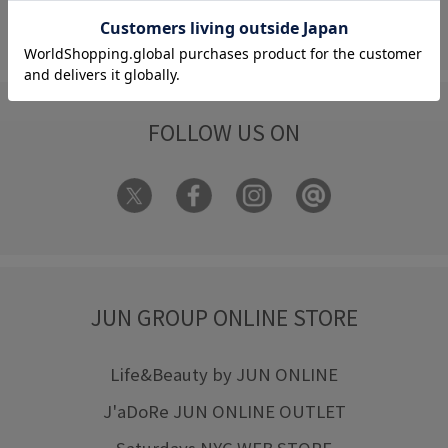
フォーム
FOLLOW US ON
JUN GROUP ONLINE STORE
Life&Beauty by JUN ONLINE
J'aDoRe JUN ONLINE OUTLET