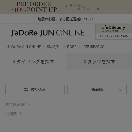
地震の影響による配送遅延について
新しいキレイと出合うために。
J'aDoRe JUN ONLINE（ジャドール ジュ
ン オンライン）
J'aDoRe JUN ONLINE
SNaP/Me
ROPÉ
心斎橋PARCO
スタイリングを探す
スタッフを探す
絞り込み
新着順
絞り込み条件 :
投稿数 :
0