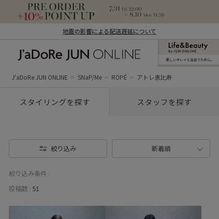
地震の影響による配送遅延について
新しいキレイと出合うために。
J'aDoRe JUN ONLINE（ジャドール ジュ
ン オンライン）
J'aDoRe JUN ONLINE
SNaP/Me
ROPÉ
アトレ恵比寿
スタイリングを探す
スタッフを探す
絞り込み
新着順
絞り込み条件 :
投稿数 :
51