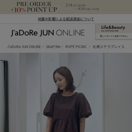
地震の影響による配送遅延について
新しいキレイと出合うために。
J'aDoRe JUN ONLINE（ジャドール ジュ
ン オンライン）
J'aDoRe JUN ONLINE
SNaP/Me
ROPÉ PICNIC
札幌ステラプレイス