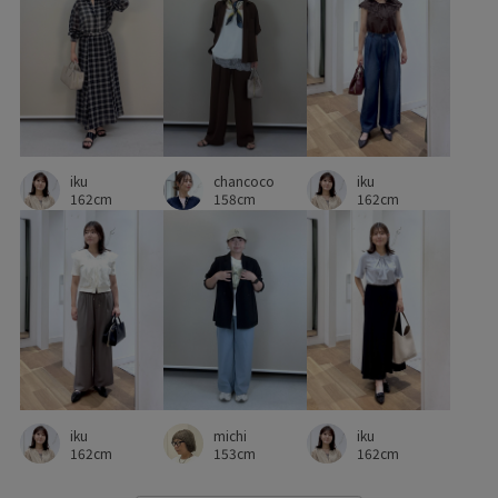
iku
chancoco
iku
162cm
158cm
162cm
michi
iku
iku
153cm
162cm
162cm