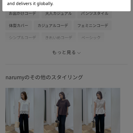
春コーデ
初夏コーデ
夏コーデ
デートコーデ
お出かけコーデ
大人カジュアル
パンツスタイル
体型カバー
カジュアルコーデ
フェミニンコーデ
シンプルコーデ
きれいめコーデ
ベーシック
ROPÉ PICNIC
ストレート
イエベ秋
ノーマル
もっと見る
トップス
シャツ/ブラウス
パンツ
バッグ
ハンドバッグ
シューズ
サンダル
GDH16280
narumyのその他のスタイリング
GDS16250
GIA16190
GIX16190
2026接触冷感アイテム
26RPUVCARE
26RP_夏のbesthit
26SS10r
26SS20dp
26SS_ジョーゼット
2BUY10%OFF対象商品
RP26SS_besthit