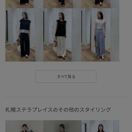
RP26SS着映えトップス
Wpickup_items
きれいめ
ちゃんとプラスかわいい保証
カジュアル
コントラスト
サステナブル
セットアップ
トレンド感
ワンピース
上品
夏の機能素材アイテム
安定感
小物
接触冷感
日傘
異素材ドッキング
華やか
見た目以上の収納
軽快
都会的
すべて見る
札幌ステラプレイスのその他のスタイリング