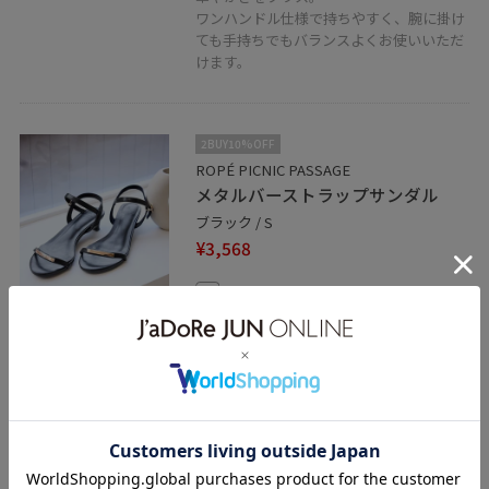
ワンハンドル仕様で持ちやすく、腕に掛け
ても手持ちでもバランスよくお使いいただ
けます。
2BUY10%OFF
ROPÉ PICNIC PASSAGE
メタルバーストラップサンダル
ブラック / S
¥3,568
レビュー
35%OFF
ストラップはフック式な為、簡単に着脱で
きる仕様。ゴールドのがアクセントにな
り、シンプルなスタイリングでも華やかさ
をプラスしてくれます。
関連タグ