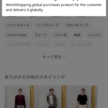
関連タグ
初夏コーデ
夏コーデ
お仕事コーデ
就活コーデ
パンツスタイル
シンプルコーデ
きれいめコーデ
ROPÉ PICNIC
ウェーブ
ブルべ冬
敏感
トップス
シャツ/ブラウス
パンツ
バッグ
トートバッグ
シューズ
パンプス
GDH16290
GDS16250
もっと見る
GIA16000
GIX16040
26mother'sday
26RPUVCARE
26SS10
26SS10r
26SS15
26SS20
26SS20dp
ありがのその他のスタイリング
26SS20gsr
26SSlightouter_4
26SSlightouter_5
26SSlightouter_9
26SSRPgoods
26SS_ジョーゼット
26SS_夏のお仕事ブラウス
blouse_pickup
RP26SS