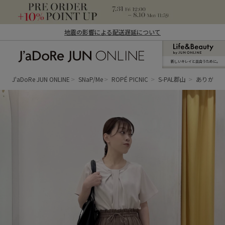
地震の影響による配送遅延について
新しいキレイと出合うために。
J'aDoRe JUN ONLINE（ジャドール ジュ
ン オンライン）
J'aDoRe JUN ONLINE
SNaP/Me
ROPÉ PICNIC
S-PAL郡山
ありが