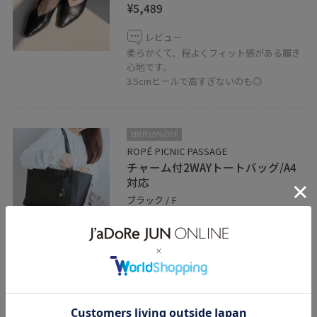
¥5,489
レビュー
柔らかくて、程よくフィット感がある履き
心地です。
3.5cmヒールで高すぎないのも◎
2BUY10%OFF
ROPÉ PICNIC PASSAGE
チャーム付2WAYトートバッグ/A4
対応
ブラック / F
¥7,689
レビュー
柔らかく軽いので持ちやすいバッグです！
キレイめなシーンで使いやすいシンプルデ
ザインも◎