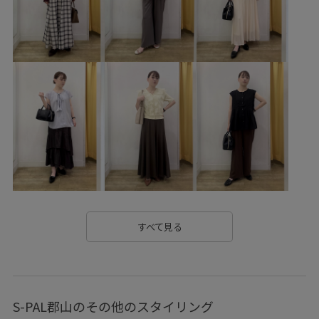
RP26SSceremony
RP26SS_goods
Vカット
きれいに見える
きれいめ
こなれ感
さらりとした
さりげないポイント
ちゃんとプラスかわいい保証
インソール
オケージョン
オフィス
オフィスカジュアル
カジュアル
カラーバリエーション豊富
サステナブル
シアー
シボ感
シャツ
シワになりにくい
スカート
スッキリ
ストレスフリー
スリムパンツ
すべて見る
セットアップ
タック
デザイン性
ドライ
ドライタッチ
バブーシュ
フォーマル
ベルト
S-PAL郡山のその他のスタイリング
ベーシック
ポケット付き
ポリエステル
ミント