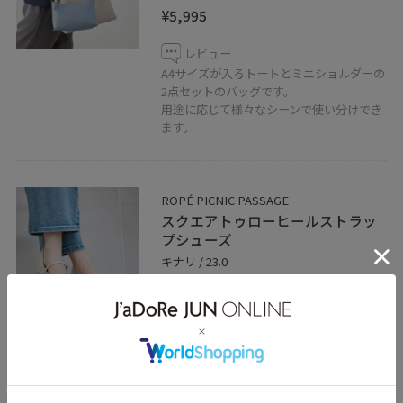
¥5,995
レビュー
A4サイズが入るトートとミニショルダーの
2点セットのバッグです。
用途に応じて様々なシーンで使い分けでき
ます。
ROPÉ PICNIC PASSAGE
スクエアトゥローヒールストラッ
プシューズ
キナリ / 23.0
¥4,612
レビュー
30%OFF
スリットデザインがポイントのパンプスで
す。
23.0で少しゆとりがありました。
靴下を着用するとちょうど良さそうです。