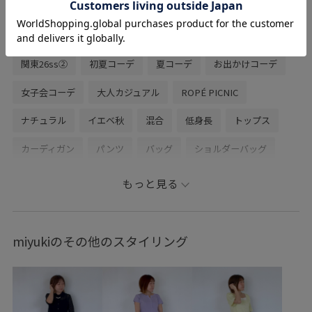
関連タグ
関東26ss②
初夏コーデ
夏コーデ
お出かけコーデ
女子会コーデ
大人カジュアル
ROPÉ PICNIC
ナチュラル
イエベ秋
混合
低身長
トップス
カーディガン
パンツ
バッグ
ショルダーバッグ
シューズ
パンプス
GDK16180
GDS16260
もっと見る
GIA16010
GIX16150
26mother'sday
mefitBAG
RP26SS
RP26SS_goods
RP26SS着映えトップス
miyukiのその他のスタイリング
UVカット
Wshoes_pickup
ちゃんとプラスかわいい保証
アクセサリー
オケージョン
オフィス