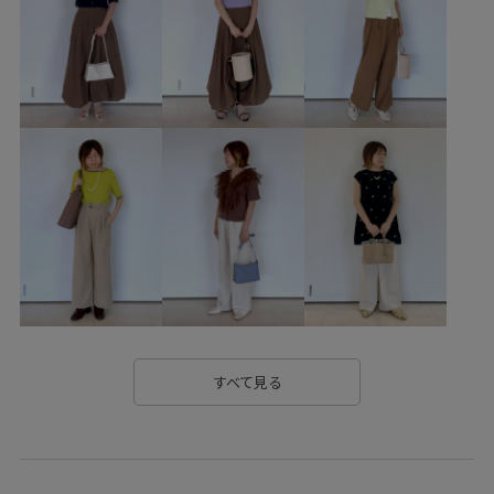
オフィスカジュアル
カジュアル
シボ感
シャツ
シャツワンピース
シワ感
シンプル
スクエアトゥ
スッキリ
スッキリ見え
ストラップ
ストレスフリー
スリット
セット
チェーン
デイリーで活躍
デイリー使い
トレンド感
トートバッグ
ハリ感
フェイクレザー
ベーシック
ベーシックカラー
ポケット付き
ポーチ
ミニバッグ
ミニマル
レモン
ワンショルダー
ワンピース
ヴィンテージ
ヴィンテージ感
優秀アイテム
光沢感
取り外し可能
すべて見る
差し色
形がかわいい
機能素材
歩きやすい
長さ調節可能
長財布