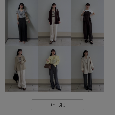
きれいめコーデ
ROPÉ PICNIC
ウェーブ
イエベ秋
混合
低身長
トップス
ニット/セーター
スカート
バッグ
ショルダーバッグ
GDC55070
GDM16010
GIX65170
25AW15
25AW20
25AWRPbagshoes
25AWRPwintergoods_all
25awRP_decpickup
25PICxmasgift
Iラインシルエット
ROPÉPICNIC_TIMESALE
RP25AW
RP25awbottoms
RP25AWsale値下げ
RP25AWunder4200
RP25AW_Iline
RP25AW_restock
RP25aw買い足しボトム
RPtimesale_pick
SALEbottoms_pickup
きれいめ
すべて見る
きれいめカジュアル
アクセサリー
ウォーム感