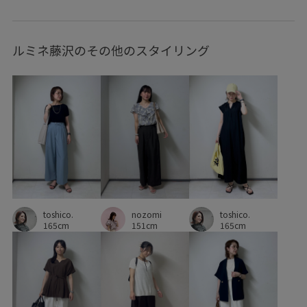
カジュアル
クリスマスシーズン
ケーブル編み
ルミネ藤沢のその他のスタイリング
シャツ
シンプル
シンプルコーデ
スッキリ
スッキリ見え
セット
タイト
タートルニット
デイリーで活躍
デニムに合わせる
ニット
ハイウエスト
ハイゲージ
ハンドバッグ
バランスが良い
パンツ
フェミニン
フリーサイズ
フレアスカート
ブラウス
ブルゾン
ブーツ
toshico.
ベーシック
ボリューム感
ポリエステル
マチ広め
nozomi
toshico.
165cm
151cm
165cm
マーメイドスカート
ミニバッグ
レイヤード風
レーヨン素材
ロング丈
ワイドボトム
上品
伸縮性
大人の女性
大人カジュアル