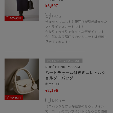
¥3,597
レビュー
40%OFF
きゅっとウエストと腰回りが引き締まった
アイラインスカートです！
かなりすっきりでタイトなデザインです
が、気になる腰回りのシルエットは綺麗に
見せてくれます！
アウトレット
2BUY10%OFF
ROPÉ PICNIC PASSAGE
ハートチャーム付きミニレトルシ
ョルダーバッグ
キナリ / F
¥2,196
60%OFF
レビュー
ミニバックながら存在感のあるデザイン
で、コーデのワンポイントになること間違