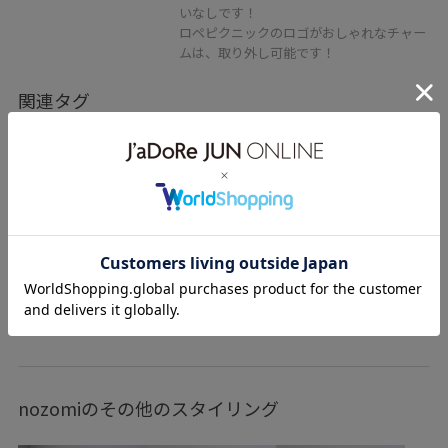
いなしです！
ロペピクニックのロゴがおしゃれなチャー
ムは、取り外し可能です！
関連タグ
初春コーデ
春コーデ
初秋コーデ
秋コーデ
初冬コーデ
冬コーデ
お仕事コーデ
就活コーデ
セレモニーコーデ
授業参観日コーデ
入学式コーデ
入園式コーデ
運動会コーデ
デートコーデ
お出かけコーデ
旅行コーデ
アウトドアコーデ
もっと見る
推し活コーデ
女子会コーデ
雨の日コーデ
韓国ファッション
ヴィンテージ
モード
レイヤード
nozomiのその他のスタイリング
スカートスタイル
体型カバー
カジュアルコーデ