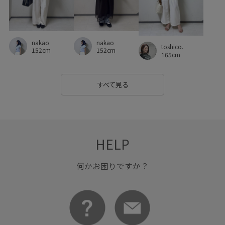
女性らしいシルエット
布帛
抜け感
爽やか
秋冬
絶妙なシルエット
美シルエット
配色がポイント
nakao
nakao
toshico.
152cm
152cm
金ボタン
長財布
165cm
すべて見る
HELP
何かお困りですか？