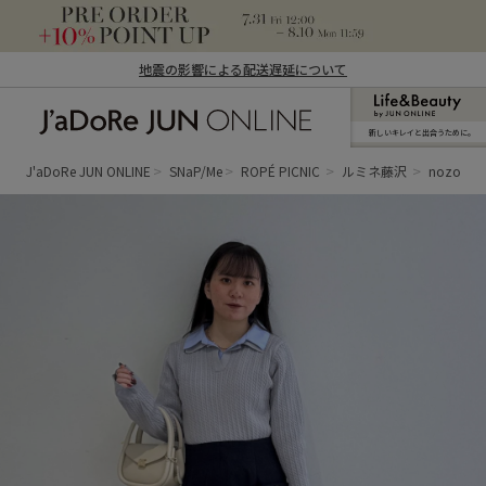
地震の影響による配送遅延について
新しいキレイと出合うために。
J'aDoRe JUN ONLINE（ジャドール ジュ
ン オンライン）
J'aDoRe JUN ONLINE
SNaP/Me
ROPÉ PICNIC
ルミネ藤沢
nozomi