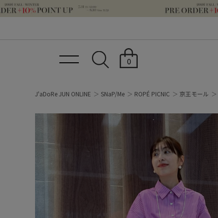
0
J'aDoRe JUN ONLINE
SNaP/Me
ROPÉ PICNIC
京王モール