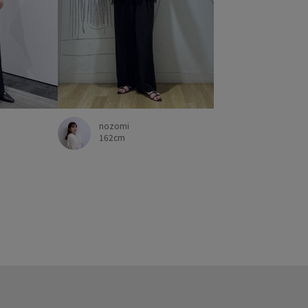
nozomi
162cm