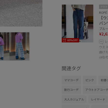
アウト
ROPÉ 
【ウ
パン
ブルー 
¥2,6
60%OFF
レ
ウエ
曲げ
㎝な
関連タグ
ママコーデ
ピンク
初春
旅行コーデ
アウトドアコー
大人カジュアル
レイヤード