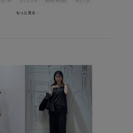
ンコーデ
ベーシック
ROPÉ PICNIC
ウェーブ
もっと見る
シャツ/ブラウス
パンツ
デニムパンツ
スカート
シューズ
パンプス
GDC15020
GDH15050
IX15070
24AW10
24AW20
24AW30
buy_pickup
RP24AWパンツ
RP25SSPREORDER
すめボトムス
ウエスト革命デニム