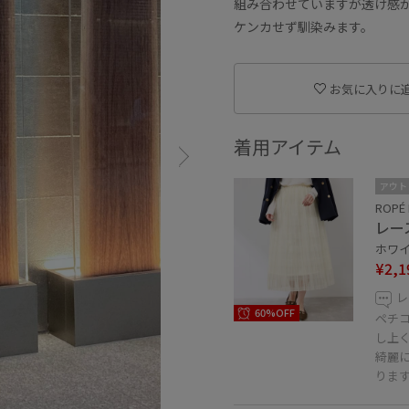
組み合わせていますが透け感
ケンカせず馴染みます。
お気に入りに
着用アイテム
アウト
ROPÉ 
レー
ホワイト
¥2,1
レ
60%OFF
ペチ
し上
綺麗
りま