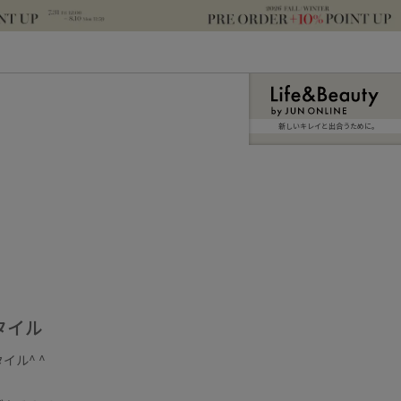
新しいキレイと出合うために。
タイル
ル^ ^