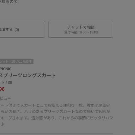
があるので
チャットで相談
追加する
(0)
受付時間 10:00〜19:00
レット
2BUY10%OFF
PICNIC
スプリーツロングスカート
 / 38
96
ビュー
コート付きでスカートとしても使える便利な一枚。着丈は足首少
くらいの長さ。ハリのあるプリーツスカートなので動いても形が
にキープされます。透け感があり、これからの季節にピッタリハマ
す♪