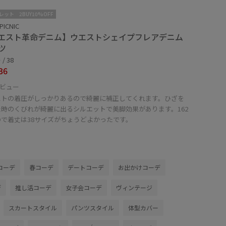
レット
2BUY10%OFF
PICNIC
エスト革命デニム】ウエストシェイプフレアデニム
ツ
/ 38
36
ビュー
ストの着圧がしっかりあるので綺麗に補正してくれます。ひざを
た時のくびれが綺麗に出るシルエットで美脚効果があります。162
ので着丈は38サイズがちょうどよかったです。
コーデ
春コーデ
デートコーデ
お出かけコーデ
デ
推し活コーデ
女子会コーデ
ヴィンテージ
スカートスタイル
パンツスタイル
体型カバー