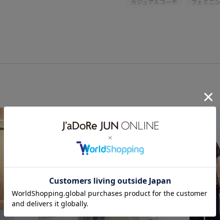
カジュアルコーデ
フェミニ
ブルべ冬
乾燥
トップス
バッグ
ショルダーバッグ
GDS54030
GIA64050
G
5500underbottoms
picvis2
RPawsalegoods
RPAWおす