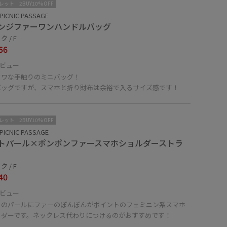
レット
2BUY10%OFF
PICNIC PASSAGE
ンジファーワンハンドルバッグ
 / F
56
ビュー
フワな手触りのミニバッグ！
バッグですが、スマホと折り財布は余裕で入るサイズ感です！
レット
2BUY10%OFF
PICNIC PASSAGE
トパール×ポンポンファースマホショルダーストラ
 / F
40
ビュー
トのパールにファーのぽんぽんがポイントのフェミニン系スマホ
ルダーです。ネックレス代わりにつけるのがおすすめです！