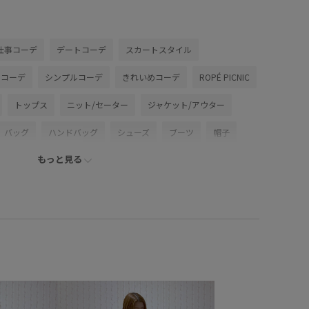
仕事コーデ
デートコーデ
スカートスタイル
ンコーデ
シンプルコーデ
きれいめコーデ
ROPÉ PICNIC
トップス
ニット/セーター
ジャケット/アウター
バッグ
ハンドバッグ
シューズ
ブーツ
帽子
もっと見る
ホビー/スポーツ/ペット
モバイルアクセサリー
GDC54110
IA63090
GII84740
GIU64010
GIX64010
10月予約おすすめ
RP24aebagshoes
RP24awbottoms
wマシンウォッシャブル
RP24AWライトアウター
_pickup
WMトップス_pickup
Wsweater_pickup
ックCM着用
ロペピクニック_人気シューズ
最旬ブーツ