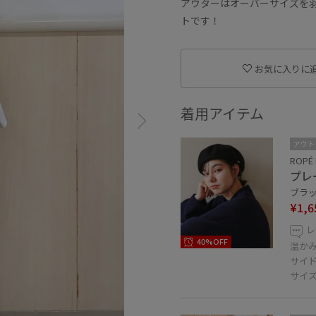
アウターはオーバーサイズを
トです！
お気に入りに
着用アイテム
アウト
ROPÉ 
プレ
ブラック
¥1,6
レ
40%OFF
温か
サイ
サイ