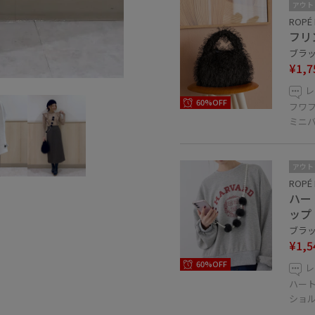
アウト
ROPÉ 
フリ
ブラック
¥1,7
レ
60%OFF
フワ
ミニ
アウト
ROPÉ 
ハー
ップ
ブラック
¥1,5
60%OFF
レ
ハー
ショ