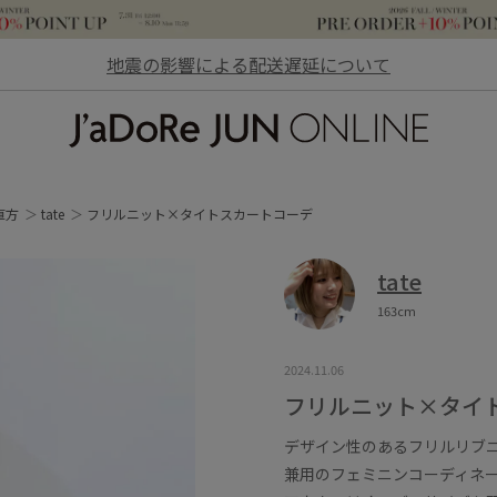
地震の影響による配送遅延について
JaDoRe JUN ONLINE
直方
tate
フリルニット×タイトスカートコーデ
tate
163cm
2024.11.06
フリルニット×タイ
デザイン性のあるフリルリブニ
兼用のフェミニンコーディネ