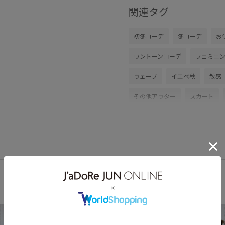
関連タグ
初冬コーデ
冬コーデ
お
ワントーンコーデ
フェミニ
ウェーブ
イエベ秋
敏感
その他アウター
スカート
ハンチング/ベレー帽
雑貨/
GDL54040
GDM54450
G
ROP?PICNIC_TIMESALE
RP
RP24awアウター
RP24a
RP24aw洗えるニット
Wcoat
クーポン対象商品
ロペピクニ