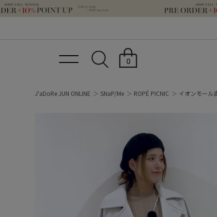
0
J'aDoRe JUN ONLINE
SNaP/Me
ROPÉ PICNIC
イオンモール