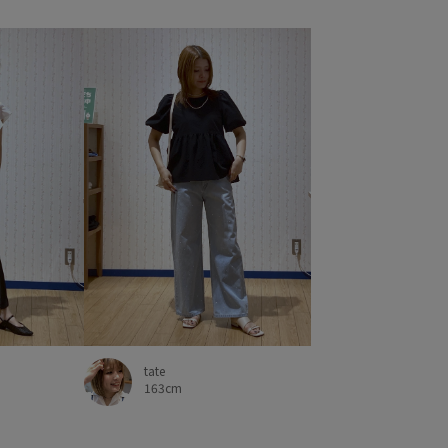
tate
163cm