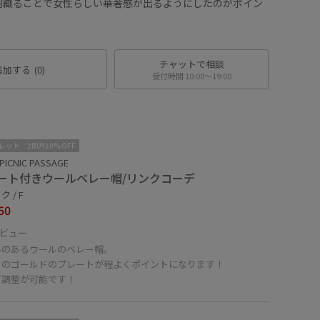
羽織ることで女性らしい華奢感が出るようにしたのがポイン
チャットで相談
追加する
(0)
受付時間 10:00〜19:00
レット
2BUY10%OFF
PICNIC PASSAGE
ート付きウールベレー帽/リンクコーデ
 / F
50
ビュー
みのあるウールのベレー帽。
ドのゴールドのプレートが程よくポイントになります！
ズ調整が可能です！