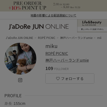
地震の影響による配送遅延について
新しいキレイと出合うために。
J'aDoRe JUN ONLINE（ジャドール ジュ
ン オンライン）
J'aDoRe JUN ONLINE
ROPÉ PICNIC
神戸ハーバーランドumie
miku
miku
ROPÉ PICNIC
神戸ハーバーランドumie
109
FOLLOWER
PROFILE
身長 :
155cm