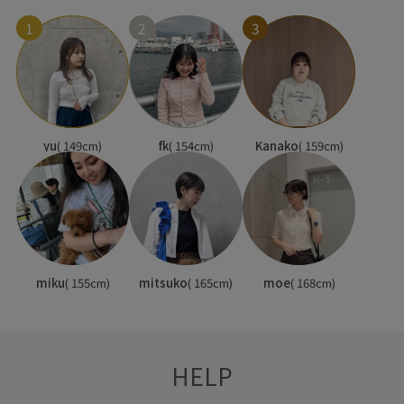
1
2
3
yu
( 149cm)
fk
( 154cm)
Kanako
( 159cm)
miku
( 155cm)
mitsuko
( 165cm)
moe
( 168cm)
HELP