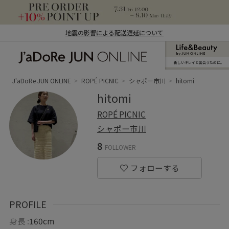
地震の影響による配送遅延について
新しいキレイと出合うために。
J'aDoRe JUN ONLINE（ジャドール ジュ
ン オンライン）
J'aDoRe JUN ONLINE
ROPÉ PICNIC
シャポー市川
hitomi
hitomi
ROPÉ PICNIC
シャポー市川
8
FOLLOWER
PROFILE
身長 :
160cm