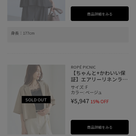
商品詳細をみる
身長：177cm
ROPÉ PICNIC
【ちゃんと+かわいい保
証】エアリーリネンライ
ク ハーフスリーブジャケ
サイズ: F
ット/接触冷感・UVカッ
カラー: ベージュ
ト・速乾
¥5,947
15% OFF
商品詳細をみる