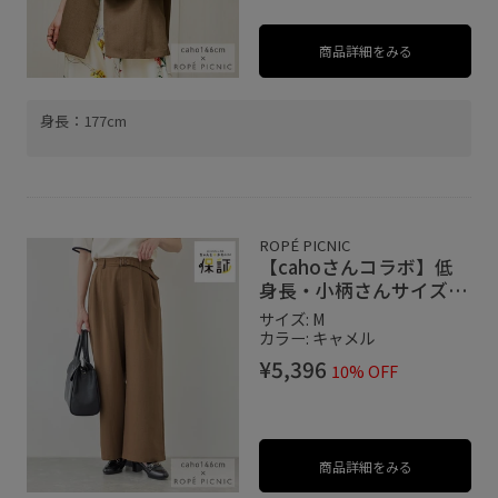
商品詳細をみる
身長：177cm
ROPÉ PICNIC
【cahoさんコラボ】低
身長・小柄さんサイズ エ
アリーリネンライク タッ
サイズ: M
クワイドパンツ
カラー: キャメル
¥5,396
10% OFF
商品詳細をみる