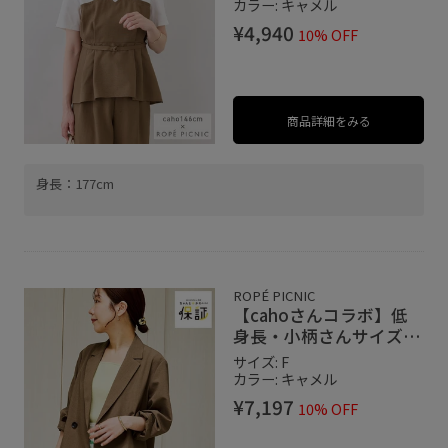
キングカットトップス
カラー: キャメル
¥4,940
10% OFF
商品詳細をみる
身長：177cm
ROPÉ PICNIC
【cahoさんコラボ】低
身長・小柄さんサイズ エ
アリーリネンライク ダブ
サイズ: F
ルジャケット
カラー: キャメル
¥7,197
10% OFF