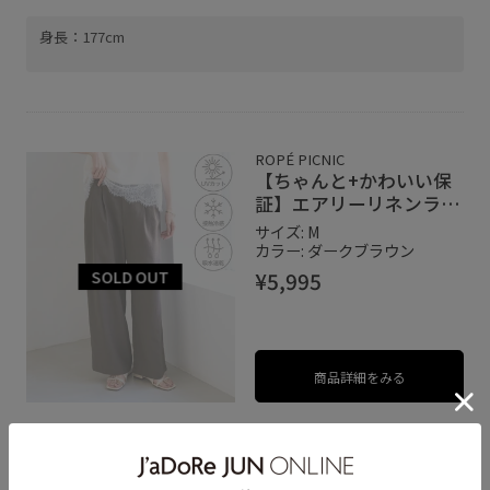
身長：177cm
ROPÉ PICNIC
【ちゃんと+かわいい保
証】エアリーリネンライ
ク タックワイドパン
サイズ: M
ツ/UVカット・速乾
カラー: ダークブラウン
¥5,995
商品詳細をみる
身長：177cm