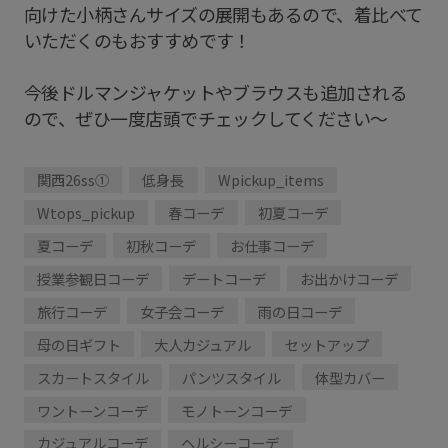
向けた小柄さんサイズの展開もあるので、着比べて
いただくのもおすすめです！
今後ドルマンジャケットやブラウスも追加される
ので、ぜひ一度店頭でチェックしてください〜
関西26ss①
低身長
Wpickup_items
Wtops_pickup
春コーデ
初夏コーデ
夏コーデ
初秋コーデ
お仕事コーデ
授業参観日コーデ
デートコーデ
お出かけコーデ
旅行コーデ
女子会コーデ
雨の日コーデ
母の日ギフト
大人カジュアル
セットアップ
スカートスタイル
パンツスタイル
体型カバー
ワントーンコーデ
モノトーンコーデ
カジュアルコーデ
ヘルシーコーデ