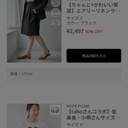
【ちゃんと+かわいい保
証】エアリーリネンライ
ク タックハーフパン
サイズ: F
ツ/UVカット・速乾
カラー: ブラック
¥2,497
50% OFF
商品詳細をみる
身長：177cm
ROPÉ PICNIC
【cahoさんコラボ】低
身長・小柄さんサイズ エ
アリーリネンライク ドッ
サイズ: F