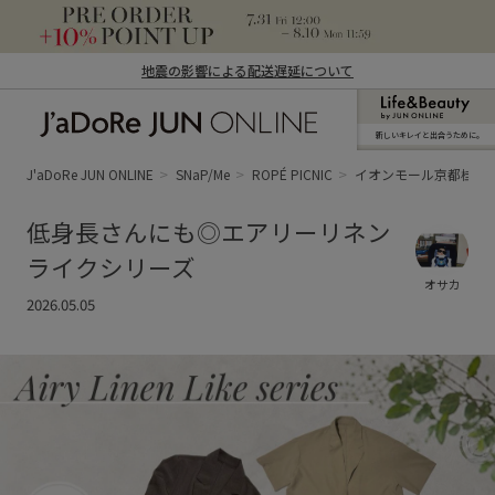
地震の影響による配送遅延について
新しいキレイと出合うために。
J'aDoRe JUN ONLINE（ジャドール ジュ
ン オンライン）
J'aDoRe JUN ONLINE
SNaP/Me
ROPÉ PICNIC
イオンモール京都桂川
低身長さんにも◎エアリーリネン
ライクシリーズ
オサカ
2026.05.05