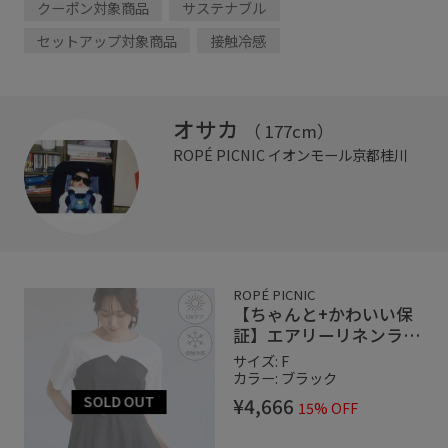
クーポン対象商品
サステナブル
セットアップ対象商品
接触冷感
オサカ
（ 177cm）
ROPÉ PICNIC
イオンモール京都桂川
ROPÉ PICNIC
【ちゃんと+かわいい保
証】エアリーリネンライ
ク ドッキングカットトッ
サイズ: F
プス/UVケア
カラー: ブラック
¥4,666
15% OFF