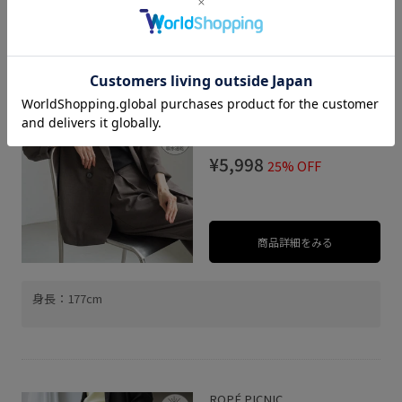
ROPÉ PICNIC
【ちゃんと+かわいい保
証】エアリーリネンライ
ク ダブルジャケット/接
サイズ: F
触冷感・UVカット・速
カラー: ダークブラウン
乾
¥5,998
25% OFF
商品詳細をみる
身長：177cm
ROPÉ PICNIC