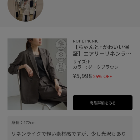
ROPÉ PICNIC
【ちゃんと+かわいい保
証】エアリーリネンライ
ク ダブルジャケット/接
サイズ: F
触冷感・UVカット・速
カラー: ダークブラウン
乾
¥5,998
25% OFF
商品詳細をみる
身長：172cm
リネンライクで軽い素材感ですが、少し光沢もあり