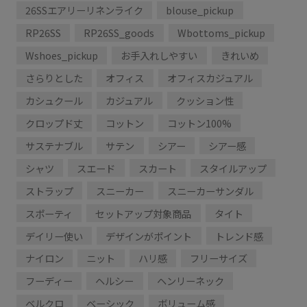
26SSエアリーリネンライク
blouse_pickup
RP26SS
RP26SS_goods
Wbottoms_pickup
Wshoes_pickup
お手入れしやすい
きれいめ
さらりとした
オフィス
オフィスカジュアル
カシュクール
カジュアル
クッション性
クロップド丈
コットン
コットン100%
サステナブル
サテン
シアー
シアー感
シャツ
スエード
スカート
スタイルアップ
ストラップ
スニーカー
スニーカーサンダル
スポーティ
セットアップ対象商品
タイト
デイリー使い
デザインがポイント
トレンド感
ナイロン
ニット
ハリ感
フリーサイズ
フーディー
ヘルシー
ヘンリーネック
ベルクロ
ベーシック
ボリューム感