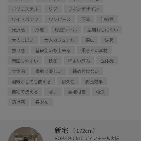
ポリエステル
リブ
リボンデザイン
ワイドパンツ
ワンピース
下着
伸縮性
光沢感
厚底
厚底ソール
型崩れしにくい
大人っぽい
大人カジュアル
幅広
快適
抜け感
普段使いも出来る
柔らかい素材
着回しやすい
秋冬
程よい厚み
立体感
立体的
素肌に優しい
締め付けない
羽織としても使える
耐久性
脚長効果
自宅で洗える
薄手
裏地付き
軽快
透け感
長財布
新宅
（ 172cm）
ROPÉ PICNIC
ディアモール大阪