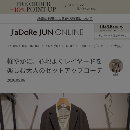
地震の影響による配送遅延について
新しいキレイと出合うために。
J'aDoRe JUN ONLINE（ジャドール ジュ
ン オンライン）
J'aDoRe JUN ONLINE
SNaP/Me
ROPÉ PICNIC
ディアモール大阪
軽やかに、心地よくレイヤードを
楽しむ大人のセットアップコーデ
新宅
2026.05.06