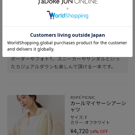
身長：172cm
腰周りのタックから裾にかけては落ちるような質感
で、こちらもジャケットと同じく少し光沢感があ
り、柔らかく上品な印象のボトムスです。
シャツやレザーシューズといったドレスアップから
ボーダーやフォトT、スニーカーやサンダルといっ
たカジュアルダウンも楽しんで頂ける一本です。
ROPÉ PICNIC
カールマイヤーシアーシ
ャツ
サイズ: F
カラー: オフホワイト
¥4,720
14% OFF