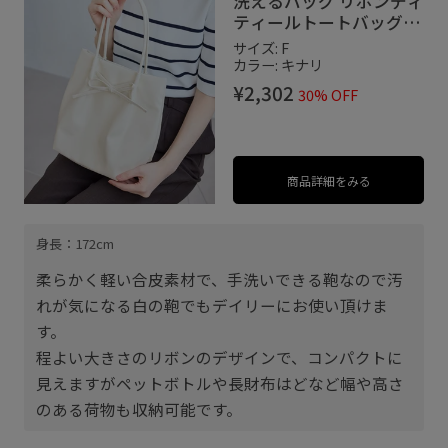
洗えるバッグ リボンディ
ティールトートバッグ/
イージーケア
サイズ: F
カラー: キナリ
¥2,302
30% OFF
商品詳細をみる
身長：172cm
柔らかく軽い合皮素材で、手洗いできる鞄なので汚
れが気になる白の鞄でもデイリーにお使い頂けま
す。
程よい大きさのリボンのデザインで、コンパクトに
見えますがペットボトルや長財布はどなど幅や高さ
のある荷物も収納可能です。