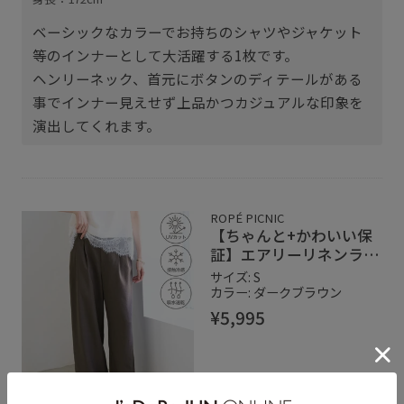
ベーシックなカラーでお持ちのシャツやジャケット
等のインナーとして大活躍する1枚です。
ヘンリーネック、首元にボタンのディテールがある
事でインナー見えせず上品かつカジュアルな印象を
演出してくれます。
ROPÉ PICNIC
【ちゃんと+かわいい保
証】エアリーリネンライ
ク タックワイドパン
サイズ: S
ツ/UVカット・速乾
カラー: ダークブラウン
¥5,995
商品詳細をみる