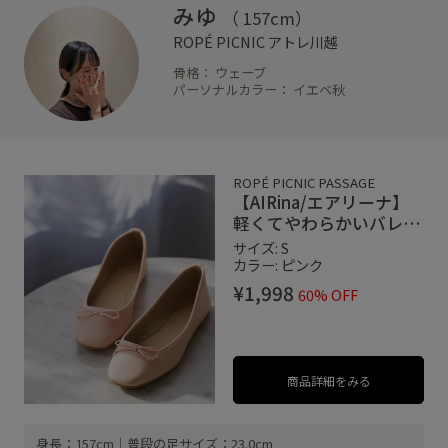
みゆ
（ 157cm）
ROPÉ PICNIC
アトレ川越
骨格： ウェーブ
パーソナルカラー： イエベ秋
ROPÉ PICNIC PASSAGE
【AIRina/エアリーナ】
軽くてやわらかいバレエ
シューズ
サイズ: S
カラー: ピンク
¥1,998
60% OFF
商品詳細をみる
身長：157cm｜普段の足サイズ：23.0cm