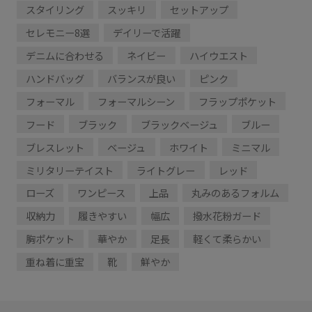
スタイリング
スッキリ
セットアップ
セレモニー8選
デイリーで活躍
デニムに合わせる
ネイビー
ハイウエスト
ハンドバッグ
バランスが良い
ピンク
フォーマル
フォーマルシーン
フラップポケット
フード
ブラック
ブラックベージュ
ブルー
ブレスレット
ベージュ
ホワイト
ミニマル
ミリタリーテイスト
ライトグレー
レッド
ローズ
ワンピース
上品
丸みのあるフォルム
収納力
履きやすい
幅広
撥水花粉ガード
胸ポケット
華やか
足長
軽くて柔らかい
重ね着に重宝
靴
鮮やか