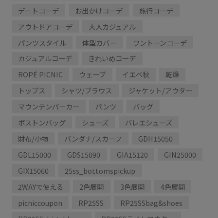
デートコーデ
お出かけコーデ
旅行コーデ
アウトドアコーデ
大人カジュアル
パンツスタイル
体型カバー
ワントーンコーデ
カジュアルコーデ
きれいめコーデ
ROPÉ PICNIC
ウェーブ
イエベ秋
乾燥
トップス
シャツ/ブラウス
ジャケット/アウター
マウンテンパーカー
パンツ
バッグ
ボストンバッグ
シューズ
バレエシューズ
財布/小物
バンダナ/スカーフ
GDH15050
GDL15000
GDS15090
GIA15120
GIN25000
GIX15060
25ss_bottomspickup
2WAYで使える
2色展開
3色展開
4色展開
picniccoupon
RP25SS
RP25SSbag&shoes