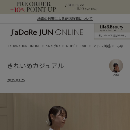
地震の影響による配送遅延について
新しいキレイと出合うために。
J'aDoRe JUN ONLINE（ジャドール ジュ
ン オンライン）
J'aDoRe JUN ONLINE
SNaP/Me
ROPÉ PICNIC
アトレ川越
みゆ
きれいめカジュアル
みゆ
2025.03.25