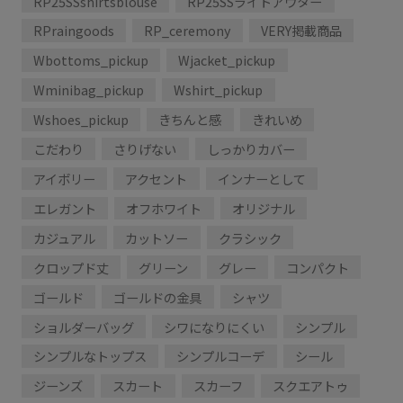
RP25SSshirtsblouse
RP25SSライトアウター
RPraingoods
RP_ceremony
VERY掲載商品
Wbottoms_pickup
Wjacket_pickup
Wminibag_pickup
Wshirt_pickup
Wshoes_pickup
きちんと感
きれいめ
こだわり
さりげない
しっかりカバー
アイボリー
アクセント
インナーとして
エレガント
オフホワイト
オリジナル
カジュアル
カットソー
クラシック
クロップド丈
グリーン
グレー
コンパクト
ゴールド
ゴールドの金具
シャツ
ショルダーバッグ
シワになりにくい
シンプル
シンプルなトップス
シンプルコーデ
シール
ジーンズ
スカート
スカーフ
スクエアトゥ