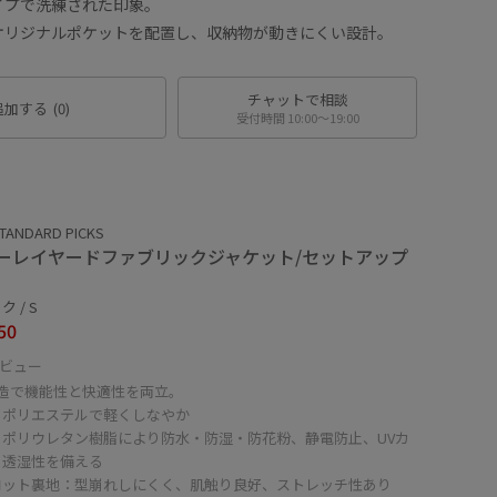
イプで洗練された印象。
オリジナルポケットを配置し、収納物が動きにくい設計。
チャットで相談
追加する
(0)
受付時間 10:00〜19:00
TANDARD PICKS
ーレイヤードファブリックジャケット/セットアップ
 / S
50
ビュー
構造で機能性と快適性を両立。
：ポリエステルで軽くしなやか
：ポリウレタン樹脂により防水・防湿・防花粉、静電防止、UVカ
、透湿性を備える
コット裏地：型崩れしにくく、肌触り良好、ストレッチ性あり