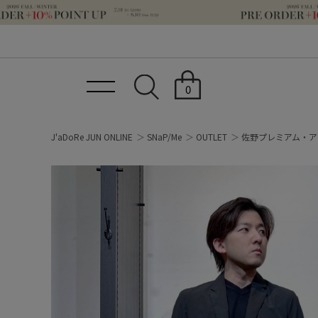
0
J'aDoRe JUN ONLINE
SNaP/Me
OUTLET
佐野プレミアム・ア