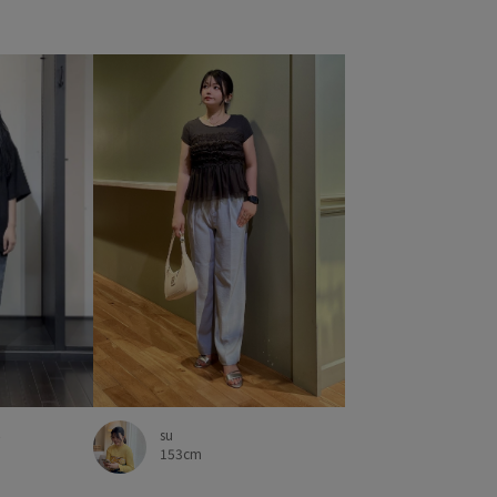
ん
su
153cm