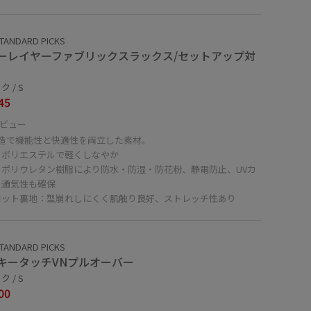
TANDARD PICKS
ーレイヤーファブリックスラックス/セットアップ対
 / S
45
ビュー
構造で機能性と快適性を両立した素材。
：ポリエステルで軽くしなやか
：ポリウレタン樹脂により防水・防湿・防花粉、静電防止、UVカ
、通気性も確保
コット裏地：型崩れしにくく肌触り良好、ストレッチ性あり
TANDARD PICKS
キータッチVNプルオーバー
 / S
00