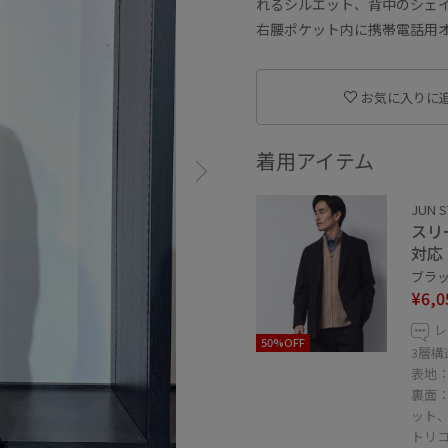
れるシルエット、背中のシェ
右腰ポケット内に携帯電話用
お気に入りに
着用アイテム
JUN S
スリ
対応
ブラック
¥6,0
レ
50%OFF
3層
表地
裏面
ット
トリ