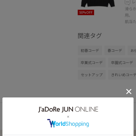
レ
滑ら
50%OFF
用。
肌当
関連タグ
初春コーデ
春コーデ
お
卒業式コーデ
卒園式コーデ
セットアップ
きれいめコー