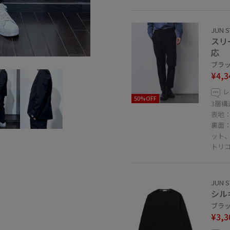
JUN S
スリ
応
ブラック
¥4,3
レ
50%OFF
3層
表地
裏面
ット
トリ
JUN S
シル
ブラック
¥3,3