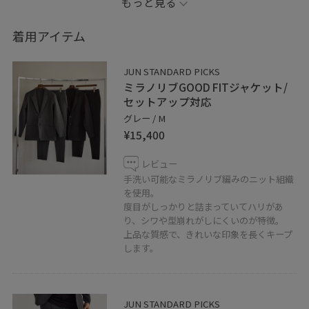
もっと見る
・スッキリしたシルエットながら、ストレッチ性や軽量
な素材でリラックスして着用可能
着用アイテム
JUN STANDARD PICKS
ミラノリブGOOD FITジャケット/
セットアップ対応
グレー / M
¥15,400
レビュー
手洗い可能なミラノリブ編みのニット組織
を使用。
度目がしっかりと詰まっていてハリがあ
り、シワや型崩れがしにくいのが特徴。
上品な質感で、きれいな印象を長くキープ
します。
JUN STANDARD PICKS