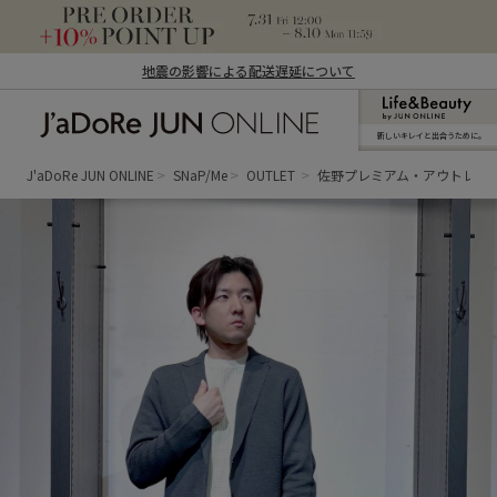
地震の影響による配送遅延について
新しいキレイと出合うために。
J'aDoRe JUN ONLINE（ジャドール ジュ
ン オンライン）
J'aDoRe JUN ONLINE
SNaP/Me
OUTLET
佐野プレミアム・アウトレッ