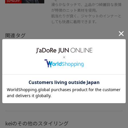
50%OFF
滑らかなタッチで、上品かつ綺麗目な表情
が特徴のニット素材を使用。
肌当たりが良く、ジャケットのインナーと
しても快適に着用できます。
関連タグ
春コーデ
お仕事コーデ
就活コーデ
セレモニーコーデ
結婚式コーデ
卒業式コーデ
卒園式コーデ
授業参観日コーデ
入学式コーデ
入園式コーデ
セットアップ
きれいめコーデ
もっと見る
keiのその他のスタイリング