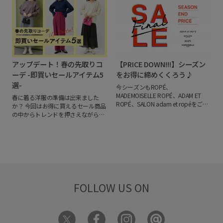
のラインアップをぜひご覧くださ
持ちも服装も春めくボトム5選をご
い。
紹介！
アップデート！春の先取りコ
【PRICE DOWN!!!】シーズン
ーデ -即買いセールアイテム5
をお得に締めくくろう♪
選-
今シーズンもROPÉ、
MADEMOISELLE ROPÉ、ADAM ET
春に着る洋服の準備は出来ました
ROPÉ、SALON adam et ropéをご愛
か？
今回はお得に買えるセール商品
顧いただきありがとうございまし
の中からトレンドを押さえながら、
た。
冬アイテムのお買い逃しはあり
春を先取りしたオススメアイテムを
ませんか！？
これからのワードロー
ご紹介します！
人気スタッフのコー
ブにまだまだ活躍するアイテムを、
デも参考にお得にGETして気分の上
シーズンエンドプライスでお得にご
がる春コーデを楽しんでください♡
用意しました。
気になるアイテムは
お早めにチェック！
FOLLOW US ON