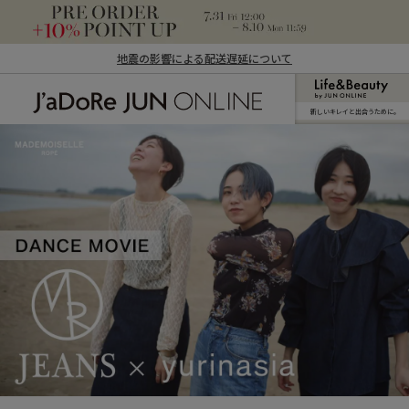
地震の影響による配送遅延について
新しいキレイと出合うために。
J'aDoRe JUN ONLINE（ジャドール ジュ
ン オンライン）