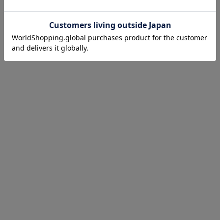
ノンブラリ
2012 年活動開始。人懐っこさ溢
れ、透明でイノセントな光を放
つヴォーカル 山本きゅーり」の
歌と、色彩豊かで、映像を喚起
させるセンチメンタルな歌詞と
メロディ、人柄が滲み出る 暖か
な音色のアンサンブルは、世
代、ジャンルを問わず早耳リス
ナーを中心に、活動間もない頃
から注目を集める。 2013 年にリ
リースした初の全国流通盤“Lily
yarn”が、WEB を中心に賛辞を
受け話題となり、現在でもロン
グセールスを続けている。 2020
年には、ケンドーコバヤシ主演
ドラマ 桃色探訪~伝説の風俗~」
のオープニングテーマ曲に書き