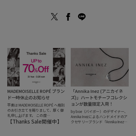
MADEMOISELLE ROPÉ ブラン
「Annika Inez (アニカイネ
ド一時休止のお知らせ
ズ)」ハートモチーフコレクシ
ョンが数量限定入荷！
平素は MADEMOISELLE ROPÉ へ格別
のお引き立てを賜りまして、厚く御
by boe（バイボー）のデザイナー、
礼申し上げます。
この度
Annika Inezによるハンドメイドのア
「MADEMOISELLE ROPÉ」は、2022
【Thanks Sale開催中】
クセサリーブランド「Annika Inez
年3月20日(日)のブランド一時休止に
(アニカイネズ)」のアクセサリーが
伴い、
オンラインストアにつきまし
数量限定で入荷しました！
高級感の
ても順次営業を終了する運びとなり