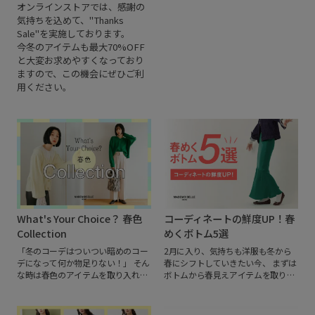
ある素材とフェミニンな印象を与え
オンラインストアでは、感謝の
ました。
お客さまにはご不便ご迷惑
てくれるハートモチーフのアクセサ
気持ちを込めて、"Thanks
をおかけしますこと心よりお詫び申
リーは必見です！
Sale"を実施しております。
し上げます。
一時休止期間ののち、
今冬のアイテムも最大70%OFF
2022秋冬シーズンより一新し、より
皆さまに楽しんでいただけるブラン
と大変お求めやすくなっており
ドとして再スタートします。
また皆
ますので、この機会にぜひご利
さまに、新しい姿をお見せできる日
用ください。
を楽しみしております。
今後は、主
にSNSにて情報をお届けしますの
で、ぜひご期待ください。
What's Your Choice？ 春色
コーディネートの鮮度UP！春
Collection
めくボトム5選
「冬のコーデはついつい暗めのコー
2月に入り、気持ちも洋服も冬から
デになって何か物足りない！」
そん
春にシフトしていきたい今、
まずは
な時は春色のアイテムを取り入れて
ボトムから春見えアイテムを取り入
気分をリフレッシュ！
今から着られ
れるのがオススメ！
ライトな素材や
るニットや春先から活躍するカット
鮮やかなカラーのボトムは、春らし
ソーなど、
鮮やかなカラーアイテム
い印象に見せてくれます。
今回は気