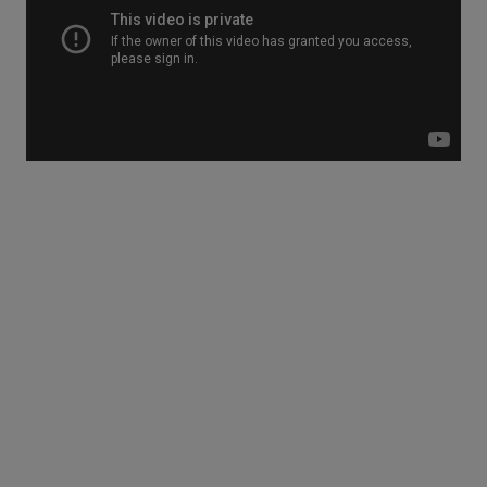
マドモアゼル ジーンズは、 どこまでも自由で、美しく」をコンセプ
トに、フェミニンな女性が履きたくなるジーンズを展開。ハイライ
ズで脚を最大限に長く見 せる女性らしいシルエット、ストレッチが
効いたしなやかで自由な履き心地、全素材 USA コットンを使用した
サステナブルなジーンズです。
発売に合わせて、福岡在住のダンサーyurinasia 氏彼女の主催するダ
ンススクール jABBKLAB」所属のmimon 氏とdomi 氏の3人によるダ
ンスムービーを公開。楽曲は4人組バンド、ノンブラリの 2019 年に