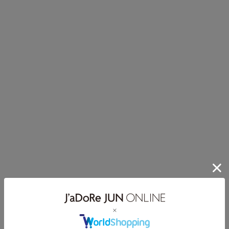
ayumugugu
大分県出身福岡在住のブレイク
ダンサー・映像クリエイター。
妻のyurinasiaと共に運営するダ
ンススクールjABBKLABの代表
を務める。 世界最大級のブレイ
クダンスの大会BATTLE OF THE
YEAR JAPANで優勝、日本代表
として世界大会出場。BIGBANG
などのバックダンサーコラボ出
演の経験もありながら、日本の
アンダーグラウンドシーンでも
圧倒的な支持を得ている。 2024
パリオリンピックで正式種目と
なったブレイクダンス（ブレイ
キン）の九州 福岡部長に任命さ
れ、次世代の為の育成にも力を
入れている。
Instagram：@ayumugugu