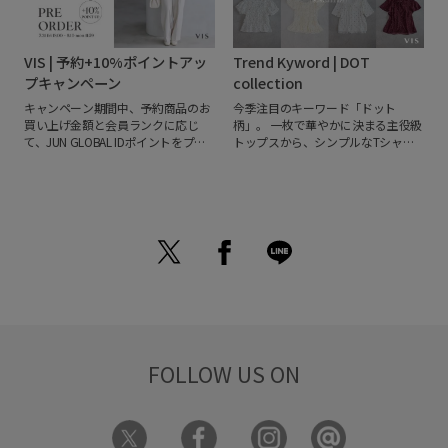
VIS | 予約+10%ポイントアッ
Trend Kyword | DOT
プキャンペーン
collection
キャンペーン期間中、予約商品のお
今季注目のキーワード「ドット
買い上げ金額と会員ランクに応じ
柄」。
一枚で華やかに決まる主役級
て、JUN GLOBAL IDポイントをプラ
トップスから、シンプルなTシャツ
ス10％ポイントプレゼント。トレン
に合わせるだけでこなれる優秀ボト
ドアイテムをお得にGETできるお得
ムスまで勢揃い！マシンウォッシャ
な機会に、ぜひ新作をチェックして
ブルや接触冷感など、夏に嬉しい機
くださいね。
能付きアイテムも。忙しい朝もサッ
と着るだけでサマになり、オンオフ
問わず着回せる優秀アイテムを厳選
しました。あなたにぴったりのドッ
トアイテムを見つけてみませんか？
FOLLOW US ON