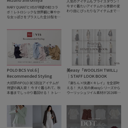
人気のアイテムもプライスダウン！
今すぐ着たいアイテムから季節の変
MARY QUANTとVISが待望の初コラ
わり目にぴったりなアイテムまで。
ボ！レトロシックな世界観に華やか
売り切れ前にぜひチェックしてくだ
な女っぽさをプラスした全10型を展
さいね♪
開。女優・モデルとして活躍する白
宮みずほさんの着こなしや、デイジ
ーマークで遊び心を効かせた大人の
スタイリングにも必見です。
POLO BCS Vol.6 |
美easy「WOOLISH TWILL」
Recommended Styling
｜STAFF LOOK BOOK
大好評のPOLO BCS別注アイテムが
「楽ちん×快適×キレイ」を全部叶
待望の再入荷！
今すぐ着られて、秋
える！
大人気の美easyシリーズから
本番までしっかり着回せる！
トレン
ウーリッシュツイル素材が2026年秋
ドのチェック柄やレース、秋を感じ
冬も登場。
WEBでは先行予約受付
るカラーリングを取り入れた、おす
中。
オン・オフ問わず活躍する注目
すめの着回しコーディネートをご紹
アイテムを、VISショップスタッフが
介します。
今押さえておくべき最旬
リアルに着こなします。
あなたのお
スタイルをぜひチェックしてくださ
気に入りのスタイリングをぜひ見つ
い！
けてみてください。