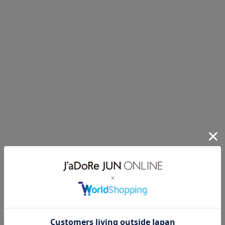
styling point
華やかなリボンデザインも、柔らかなナッツブラウンなら甘く
ならない印象に。
ドットスカートと合わせることでフェミニンさとクラシカルな
ムードを両立。