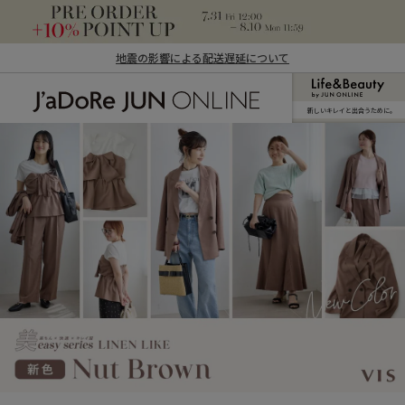
地震の影響による配送遅延について
新しいキレイと出合うために。
J'aDoRe JUN ONLINE（ジャドール ジュ
ン オンライン）