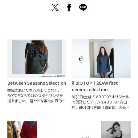
Between Seasons Selection
ё BIOTOP｜26AW first
denim collection
季節のあいだを心地よくつなぐ、
BIOTOPならではのスタイリングを
8月8日(土)よりё BIOTOPオリジナル
揃えました。
軽やかな素材に深みの
で開発したデニムをё BIOTOP 青山
あるカラーや質感を重ね、夏の余韻
店、BIOTOP5店舗（白金台、大阪、
を残しながら次の季節へと自然に寄
福岡、神戸、札幌）、オンラインス
り添う装いを提案します。
この時期
トアにて発売いたします。
緯糸に卵
ならではの洗練されたスタイリング
殻膜由来の天然繊維「ovoveil®（オ
を、ぜひご覧ください。
ボヴェール）」を使用した、一般的
なデニムとは異なる特別な素材で