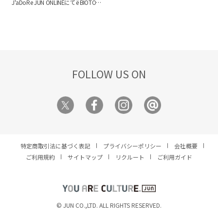
岡、神戸）と BIOTOP ONLINE に
J'aDoRe JUN ONLINEにてё BIOTOP
トリアルを採用。
今なお新鮮に映
て、SUMMER SALEを開催しておりま
のSUMMER SALEを開催しておりま
る、Kate Mossが放つ瑞々しくも儚い
す。
注目ブランドのアイテムを特別
す。
この機会にぜひご覧くださいま
空気を感じる魅力的な一枚です。
T
価格でお買い求めいただけます。
詳
せ。
シャツのカラーはホワイトとブラッ
細に関しましては、各店へお問い合
クの2色展開で、背面には「Kate
わせ下さいませ。
＊BIOTOP 札幌店
Moss」と「Patrick Demarchelier」の
ではSALEの開催はございません。何
名をプリントしています。
卒ご理解のほど、よろしくお願いい
たします。
＊BIOTOP 福岡店は
FOLLOW US ON
6/22(月)より営業時間を10:00 –
19:00へ変更しております。ご来店
の際は、お間違いのないようお気を
つけください。
特定商取引法に基づく表記
プライバシーポリシー
会社概要
ご利用規約
サイトマップ
リクルート
ご利用ガイド
YOU ARE CULTURE.
© JUN CO.,LTD. ALL RIGHTS RESERVED.