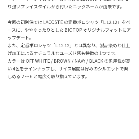
り強いプレイスタイルから付いたニックネームが由来です。
今回の初別注では LACOSTE の定番ポロシャツ「L.12.12」をベ
ースに、ややゆったりとした BIOTOP オリジナルフィットにア
ップデート。
また、定番ポロシャツ「L.12.12」とは異なり、製品染めと仕上
げ加工によるナチュラルなユーズド感も特徴の 1つです。
カラーは OFF WHITE / BROWN / NAVY / BLACK の汎用性が高
い 4色をラインナップし、サイズ展開は好みのシルエットで楽
しめる 2 〜 6 と幅広く取り揃えています。
【LACOSTE for BIOTOP LINE-UP】