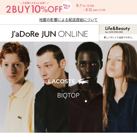
地震の影響による配送遅延について
新しいキレイと出合うために。
J'aDoRe JUN ONLINE（ジャドール ジュ
ン オンライン）