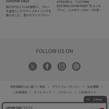
Summer Days
A.PRESSEは、“CLOTHING
ョン誌「Harper’s BAZAAR」でファ
EDITORIAL DEPARTMENT”をコンセ
BIOTOPならではの感性で、ブルー
ッションモデルの「Kate Moss（ケイ
プトに、人々のワードローブの定番
を主役にしたサマースタイリングを
ト・モス）」を撮り下ろしたエディ
となるような普遍的且つ本質的な衣
揃えました。
澄んだライトブルーか
トリアルを採用。
今なお新鮮に映
服を編集・制作し、展開していま
ら深みのあるネイビーまで、夏の光
る、Kate Mossが放つ瑞々しくも儚い
す。
アメリカ製古着のノープリーツ
に映える色彩が、装いに涼やかな印
空気を感じる魅力的な一枚です。
T
トラウザーをベースに、シルエット
象と心地よい高揚感を添えます。
軽
シャツのカラーはホワイトとブラッ
やディテールをアップデートしたチ
やかな素材に溶け込むブルーのグラ
クの2色展開で、背面には「Kate
ノトラウザーや、90年代のツイルボ
デーションや、ミニマルなスタイル
Moss」と「Patrick Demarchelier」の
タンダウンシャツをレギュラーカラ
に映えるアクセント使い。
日常に自
名をプリントしています。
ーにアレンジしたシャツが登場。
さ
然となじみながら、洗練されたムー
らに、50年代後半から60年代前半頃
ドを演出するスタイリングを提案し
FOLLOW US ON
に使われていた糸使いを再現した生
ます。
シーズンムードを軽やかに楽
地による、デニムパンツとデニムジ
しめる装いを、ぜひご覧ください。
ャケットもラインナップ。
特定商取引法に基づく表記
プライバシーポリシー
会社概要
ご利用規約
サイトマップ
リクルート
ご利用ガイド