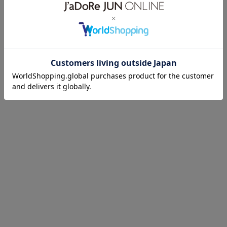
50%OFF
40%OFF
50%OFF
BIOTOP
BIOTOP
BIOTOP
【JACQUEMUS】 LE
【JACQUEMUS】 LE
【JACQUEMUS】 LE
TSHIRT ATELIER MC
SHORT PASTRO
GILET PAYSAN
¥24,035(税込)
¥57,024(税込)
¥47,520(税込)
40%OFF
50%OFF
50%OFF
BIOTOP
BIOTOP
BIOTOP
【JACQUEMUS】 LE
【entire studios】
【OUR LEGACY】
SHORT PASTRO
HEAVY BOXY TEE
COMMAND JACKET