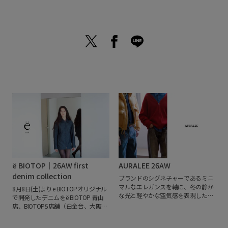
ё BIOTOP｜26AW first
AURALEE 26AW
denim collection
ブランドのシグネチャーであるミニ
マルなエレガンスを軸に、冬の静か
8月8日(土)よりё BIOTOPオリジナル
な光と軽やかな空気感を表現した
で開発したデニムをё BIOTOP 青山
AURALEEの2026年秋冬コレクショ
店、BIOTOP5店舗（白金台、大阪、
ン。
冬の持つ冷たさや静寂を、繊細
福岡、神戸、札幌）、オンラインス
な光や透明感をまとった新たな表情
トアにて発売いたします。
緯糸に卵