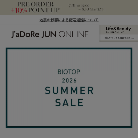
地震の影響による配送遅延について
新しいキレイと出合うために。
J'aDoRe JUN ONLINE（ジャドール ジュ
ン オンライン）