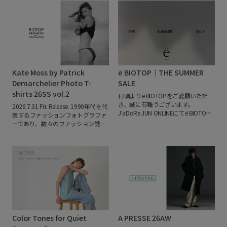
で描き出します。温もりのある素材
殻膜由来の天然繊維「ovoveil®（オ
と軽やかな質感を組み合わせ、柔ら
ボヴェール）」を使用した、一般的
かさと強さ、静けさと鮮やかさが共
なデニムとは異なる特別な素材で
存するスタイルを提案。
淡いベージ
す。
肌に触れる裏面にovoveil®を配
ュやブルーを基調に、鮮やかな色彩
することで、デニムでありながらな
をアクセントとして加えたコレクシ
めらかでやさしい肌触りを実現。吸
ョンは、冬の装いに穏やかな華やか
放湿性にも優れ、心地よい着用感が
さと心地よい余韻をもたらします。
続きます。
経糸には空紡糸を採用
Kate Moss by Patrick
ё BIOTOP｜THE SUMMER
し、軽やかでふっくらとした風合い
に仕上げました。さらに、リジッド
Demarchelier Photo T-
SALE
デニムならではの深みのある表情を
shirts 26SS vol.2
日頃よりё BIOTOPをご愛顧いただ
長く楽しめるよう、反応染めを施し
き、誠に有難うございます。
2026.7.31 Fri. Release.
1990年代を代
ています。
4型で展開するコレクシ
J'aDoRe JUN ONLINEにてё BIOTOP
表するファッションフォトグラファ
ョンは、セットアップとしても単品
のSUMMER SALEを開催しておりま
ーであり、数々のファッション誌の
としても活躍。デニムの普遍的な魅
す。
この機会にぜひご覧くださいま
表紙を手掛け、パーソナルフォトグ
力に、素材がもたらす新たな心地よ
せ。
ラファーとしてダイアナ元妃のクラ
さを添えた、日常に寄り添うワード
シックなポートレート撮影をしたこ
ローブです。
とでも知られるフランス出身の
「Patrick Demarchelier（パトリッ
ク・デマルシェリエ）」。
この度
BIOTOPでは、同氏が撮り下ろした
写真をプリントしたTシャツを
BIOTOP 5店舗・BIOTOP ONLINE・
bonjour records DAIKANYAMAにて発
Color Tones for Quiet
A PRESSE 26AW
売中です。
vol.2のプリントには、
1998年にニューヨーク発のファッシ