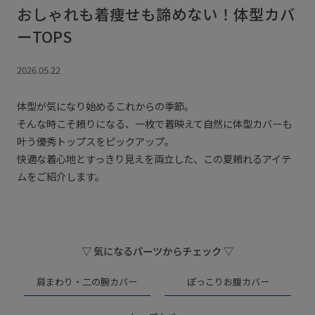
おしゃれも着痩せも諦めない！体型カバ
ーTOPS
2026.05.22
体型が気になり始めるこれからの季節。
そんな時こそ頼りになる、一枚で着映えて自然に体型カバーも
叶う優秀トップスをピックアップ。
快適な着心地とすっきり見えを両立した、この夏頼れるアイテ
ムをご紹介します。
▽ 気になるパーツからチェック ▽
肩まわり・二の腕カバー
ぽっこりお腹カバー