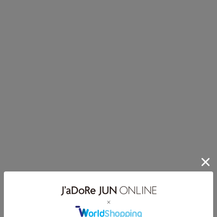
涼しくて1枚でサマになる「涼サマ」ニット
ジメジメした今日も、30度超えの今日も。
どんな日もTシャツ以上にきちんと見えて、
ブラウスよりも気楽にいられる。
着るだけで紫外線対策ができたり、
接触冷感でむしろ涼しく感じたり。
夏にニットって思ったより心地よくて、
いつもより「ご機嫌」でいられるから、
涼しく着られて1枚でサマになる「涼サマ」ニットで
1年で1番長い夏を駆け抜けよう！