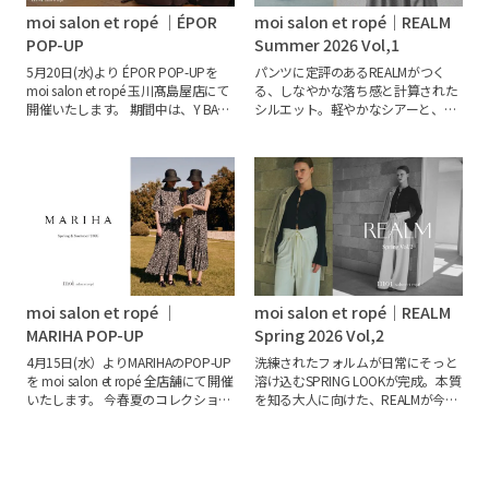
moi salon et ropé ｜ÉPOR
moi salon et ropé｜REALM
POP-UP
Summer 2026 Vol,1
5月20日(水)より ÉPOR POP-UPを
パンツに定評のあるREALMがつく
moi salon et ropé 玉川髙島屋店にて
る、しなやかな落ち感と計算された
開催いたします。
期間中は、Y BAG
シルエット。軽やかなシアーと、動
Medium+や、Pac Sac(パックサック)
きに映える大胆なレース。日常に取
などEC限定アイテムをご覧いただけ
り入れやすく、バランスよく着こな
ます。
この機会に是非ご来店くださ
せる夏の提案。
いませ。
moi salon et ropé ｜
moi salon et ropé｜REALM
MARIHA POP-UP
Spring 2026 Vol,2
4月15日(水）よりMARIHAのPOP-UP
洗練されたフォルムが日常にそっと
を moi salon et ropé 全店舗にて開催
溶け込むSPRING LOOKが完成。本質
いたします。
今春夏のコレクション
を知る大人に向けた、REALMが今春
のテーマは、“Poetic Bloom”。
デザ
おすすめするスタイリングをご紹介
イナー Marie Weston が世界を旅する
いたします。
中で出会った、やわらかな陽光と
瑞々しく咲き誇る花々からインスピ