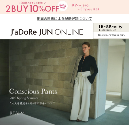
地震の影響による配送遅延について
新しいキレイと出合うために。
J'aDoRe JUN ONLINE（ジャドール ジュ
ン オンライン）