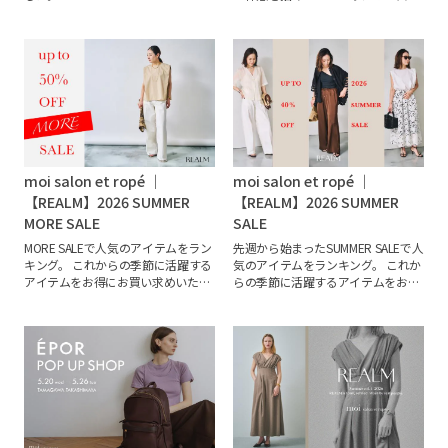
1枚でサマになる新作とともに、少
しお得にGETできるワンピースもご
紹介。
moi salon et ropé ｜
moi salon et ropé ｜
【REALM】2026 SUMMER
【REALM】2026 SUMMER
MORE SALE
SALE
MORE SALEで人気のアイテムをラン
先週から始まったSUMMER SALEで人
キング。
これからの季節に活躍する
気のアイテムをランキング。
これか
アイテムをお得にお買い求めいただ
らの季節に活躍するアイテムをお得
けます。
おすすめの7STYLEととも
にお買い求めいただけます。
おすす
にお買い物の参考に是非ご覧くださ
めの８STYLEとともにお買い物の参
い。
考に是非ご覧ください。