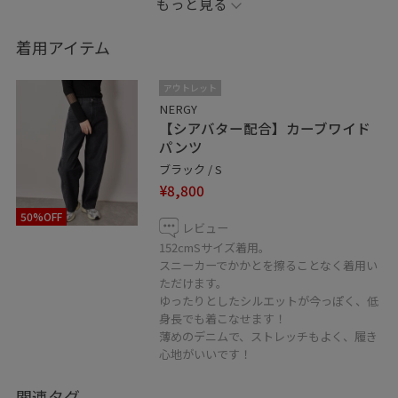
もっと見る
ゆるく見せたい時は、スウェット合わせ、シティコーデ
としてスカートやパンツスタイルも可愛く着こなせま
着用アイテム
す！！
アウトレット
デニムは流行りのワイドシルエット。
NERGY
【シアバター配合】カーブワイド
低身長でも丈感気にせずに着用いただけます！
パンツ
ブラック / S
商品のお問い合わせなど、是非お気軽にメッセージくだ
¥8,800
さいませ！ お得な情報も配信中！
50%OFF
レビュー
LINEで二子玉川ライズ店スタッフに相談は【友達だち追
152cmSサイズ着用。
スニーカーでかかとを擦ることなく着用い
加】をタップをして下さい
ただけます。
ゆったりとしたシルエットが今っぽく、低
身長でも着こなせます！
薄めのデニムで、ストレッチもよく、履き
心地がいいです！
関連タグ