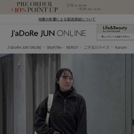
地震の影響による配送遅延について
新しいキレイと出合うために。
J'aDoRe JUN ONLINE（ジャドール ジュ
ン オンライン）
J'aDoRe JUN ONLINE
SNaP/Me
NERGY
二子玉川ライズ
Kaname