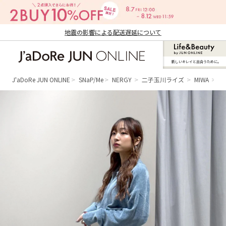
地震の影響による配送遅延について
新しいキレイと出合うために。
J'aDoRe JUN ONLINE（ジャドール ジュ
ン オンライン）
J'aDoRe JUN ONLINE
SNaP/Me
NERGY
二子玉川ライズ
MIWA
新