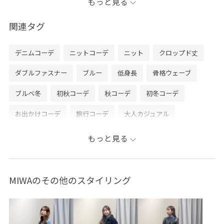
もっと見る
一度試していただきたいくらいとっても気持ちいいの
で、みなさんにゲットしてほしいです♪
関連タグ
コンパクトな丈感が低身長さんにオススメです！
デニムコーデ
ニットコーデ
ニット
クロップド丈
低身長にオススメのコーデを発信しています！
ダブルファスナー
ブルー
低身長
骨格ウェーブ
コーデの参考になりましたらぜひフォローお願いします
ブルベ冬
初秋コーデ
秋コーデ
初冬コーデ
♡
------------
お出かけコーデ
旅行コーデ
大人カジュアル
商品のお問い合わせなど、是非お気軽にメッセージくだ
パンツスタイル
シンプルコーデ
もっと見る
さいませ！ お得な情報も配信中！
LINEで渋谷ヒカリエ店スタッフに相談は【友達追加】を
タップして下さい
MIWAのその他のスタイリング