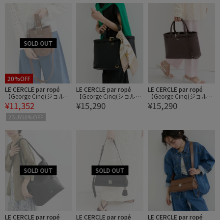
20%OFF
LE CERCLE par ropé
LE CERCLE par ropé
LE CERCLE par ropé
【George Cinq(ジョルジ
【George Cinq(ジョルジ
【George Cinq(ジョルジ
¥11,352
¥15,290
¥15,290
ュサンク)】BELED BACK
ュサンク)】BELED TOTE
ュサンク)】BELED TOTE
ET BAG（S）/WEB限定
BAG （M）/WEB限定
BAG （M）/WEB限定
2BUY10%OFF
LE CERCLE par ropé
LE CERCLE par ropé
LE CERCLE par ropé