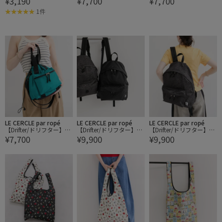
¥3,190
¥7,700
¥7,700
1件
LE CERCLE par ropé
LE CERCLE par ropé
LE CERCLE par ropé
【Drifter/ドリフター】HA
【Drifter/ドリフター】DA
【Drifter/ドリフター】DA
¥7,700
¥9,900
¥9,900
NDLE POCKET TOTE
Y PACK
Y PACK