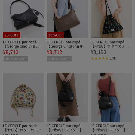
20%OFF
20%OFF
LE CERCLE par ropé
LE CERCLE par ropé
LE CERCLE par ropé
【George Cinq(ジョルジ
【George Cinq(ジョルジ
【NYBG】ボタニカル柄
¥8,712
¥8,712
¥3,190
ュサンク)】orieans one
ュサンク)】orieans one
巾着バッグ
handle bag/WEB限定/2
handle bag/WEB限定/2
1件
2BUY10%OFF
2BUY10%OFF
WAY
WAY
LE CERCLE par ropé
LE CERCLE par ropé
LE CERCLE par ropé
【NYBG】ボタニカル柄
【Drifter/ドリフター】HA
【Drifter/ドリフター】HA
巾着バッグ
NDLE POCKET TOTE
NDLE POCKET TOTE