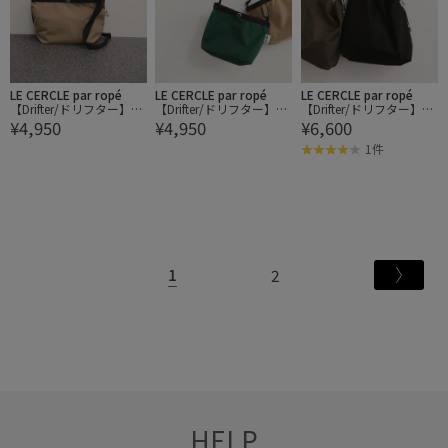
LE CERCLE par ropé
LE CERCLE par ropé
LE CERCLE par ropé
【Drifter/ドリフター】LE
【Drifter/ドリフター】LE
【Drifter/ドリフター】PL
¥4,950
¥4,950
¥6,600
NNY
NNY
AIN SHOULDER BAG
1件
1
2
HELP