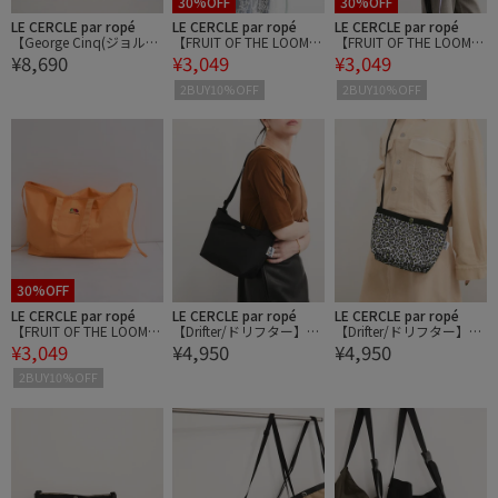
30%OFF
30%OFF
LE CERCLE par ropé
LE CERCLE par ropé
LE CERCLE par ropé
【George Cinq(ジョルジ
【FRUIT OF THE LOOM】
【FRUIT OF THE LOOM】
¥8,690
¥3,049
¥3,049
ュサンク)】DRAWSTRIN
TOTEBAG/別注
TOTEBAG/別注
G BAG（S）/WEB限定
2BUY10%OFF
2BUY10%OFF
30%OFF
LE CERCLE par ropé
LE CERCLE par ropé
LE CERCLE par ropé
【FRUIT OF THE LOOM】
【Drifter/ドリフター】LE
【Drifter/ドリフター】LE
¥3,049
¥4,950
¥4,950
TOTEBAG/別注
NNY
NNY
2BUY10%OFF