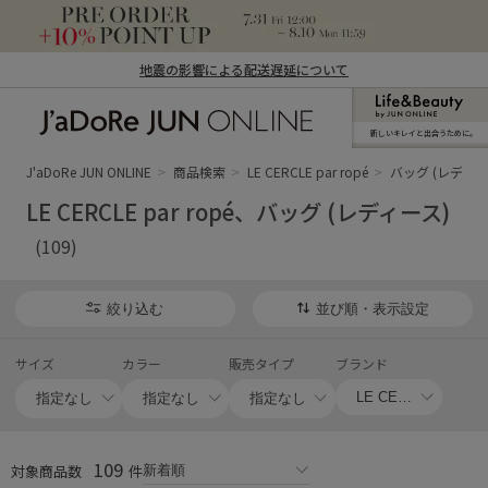
地震の影響による配送遅延について
新しいキレイと出合うために。
J'aDoRe JUN ONLINE（ジャドール ジュ
ン オンライン）
J'aDoRe JUN ONLINE
商品検索
LE CERCLE par ropé
バッグ (レディー
LE CERCLE par ropé、バッグ (レディース)
(109)
絞り込む
並び順・表示設定
サイズ
カラー
販売タイプ
ブランド
109
対象商品数
件